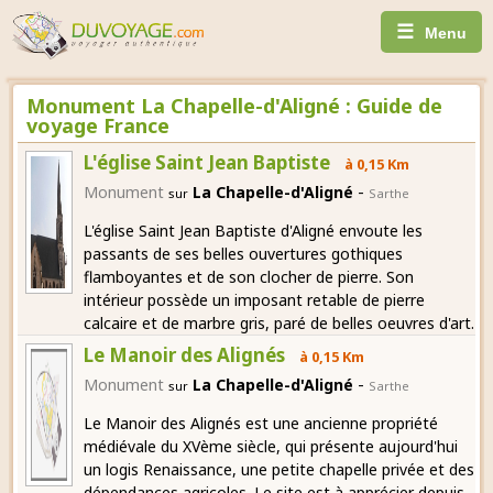
☰
Menu
Monument La Chapelle-d'Aligné : Guide de
voyage France
L'église Saint Jean Baptiste
à 0,15 Km
-
Monument
La Chapelle-d'Aligné
sur
Sarthe
L'église Saint Jean Baptiste d'Aligné envoute les
passants de ses belles ouvertures gothiques
flamboyantes et de son clocher de pierre. Son
intérieur possède un imposant retable de pierre
calcaire et de marbre gris, paré de belles oeuvres d'art.
Le Manoir des Alignés
à 0,15 Km
-
Monument
La Chapelle-d'Aligné
sur
Sarthe
Le Manoir des Alignés est une ancienne propriété
médiévale du XVème siècle, qui présente aujourd'hui
un logis Renaissance, une petite chapelle privée et des
dépendances agricoles. Le site est à apprécier depuis