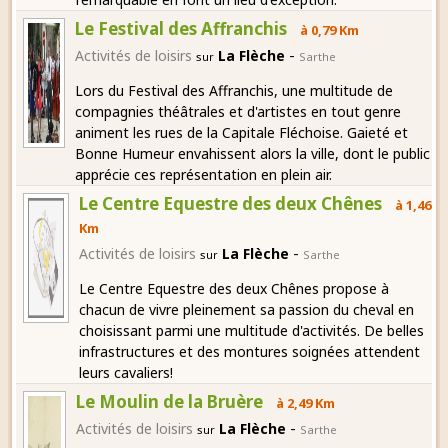
Le Festival des Affranchis
à 0,79 Km
-
Activités de loisirs
La Flèche
sur
Sarthe
Lors du Festival des Affranchis, une multitude de
compagnies théâtrales et d'artistes en tout genre
animent les rues de la Capitale Fléchoise. Gaieté et
Bonne Humeur envahissent alors la ville, dont le public
apprécie ces représentation en plein air.
Le Centre Equestre des deux Chênes
à 1,46
Km
-
Activités de loisirs
La Flèche
sur
Sarthe
Le Centre Equestre des deux Chênes propose à
chacun de vivre pleinement sa passion du cheval en
choisissant parmi une multitude d'activités. De belles
infrastructures et des montures soignées attendent
leurs cavaliers!
Le Moulin de la Bruère
à 2,49 Km
-
Activités de loisirs
La Flèche
sur
Sarthe