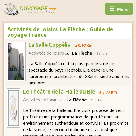
☰
Menu
Activités de loisirs La Flèche : Guide de
voyage France
La Salle Coppélia
à 0,67 Km
-
Activités de loisirs
La Flèche
sur
Sarthe
La Salle Coppélia est la plus grande salle de
spectacle du pays Fléchois. Elle dévoile une
surprenante architecture du XXème siècle aux tons
bicolores.
Le Théâtre de la Halle au Blé
à 0,77 Km
-
Activités de loisirs
La Flèche
sur
Sarthe
Le Théâtre de la Halle au Blé vous propose de venir
profiter d'une programmation de qualité dans un
environnement authentique et convivial. La proximité
de la scène, le décor à l'italienne et l'acoustique
remarquable en font un lieu d'exception.