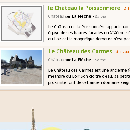
le Château la Poissonnière
à 1
-
Château
La Flèche
sur
Sarthe
Le Château de la Poissonnière appartenai
égaye de ses hautes façades du XIXème siè
du Loir cette magnifique demeure n'est pas 
Le Château des Carmes
à 5.299
-
Château
La Flèche
sur
Sarthe
Le Château des Carmes est une ancienne f
méandre du Loir. Son cloitre d'eau, sa petit
proximité font de cet ancien domaine seign