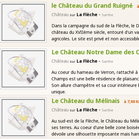
le Château du Grand Ruigné
à
-
Château
La Flèche
sur
Sarthe
Dans la campagne du sud de la Flèche, le 
château du XVIIème siècle, entouré d'un v
agricoles. Le site est privé et non accessibl
Le Château Notre Dame des 
-
Château
La Flèche
sur
Sarthe
Au coeur du hameau de Verron, rattaché à
Champs est une belle résidence de plaisanc
Son allure champêtre et sa cour intérieure 
unique.
Le Château du Mélinais
à 7,00 
-
Château
La Flèche
sur
Sarthe
Au sud-est de la Flèche, le Château du Mél
ses terres. Au coeur d'une belle zone boisé
dévoile une silhouette imposante mais ha