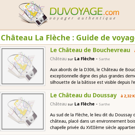
Château La Flèche : Guide de voyag
Le Château de Bouchevreau
-
Château
La Flèche
sur
Sarthe
Aux abords de la D306, le Château de Bouc
exceptionnelle digne des plus grandes demeu
silhouette de la bâtisse est visible depuis l
Le Château du Doussay
à 2,32 
-
Château
La Flèche
sur
Sarthe
Au sud de la Flèche, le lieu dit du Doussay
château, placé dans un environnement bois
chapelle privée du XVIIIème siècle apparti