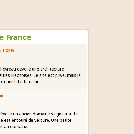
e France
à 1,27 Km
hevreau dévoile une architecture
res Fléchoises. Le site est privé, mais la
'extérieur du domaine.
Km
 dévoile un ancien domaine seigneurial. Le
é est entouré de verdure. Une petite
ent au domaine.