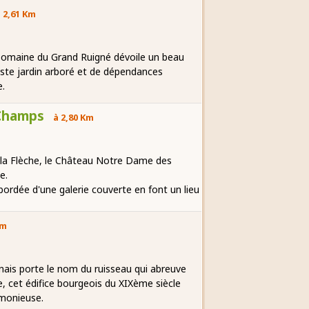
 2,61 Km
Domaine du Grand Ruigné dévoile un beau
aste jardin arboré et de dépendances
e.
Champs
à 2,80 Km
 la Flèche, le Château Notre Dame des
e.
bordée d'une galerie couverte en font un lieu
Km
inais porte le nom du ruisseau qui abreuve
e, cet édifice bourgeois du XIXème siècle
rmonieuse.