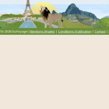
010-2026 DuVoyage|
Mentions légales
|
Conditions d'utilisation
|
Contact
|