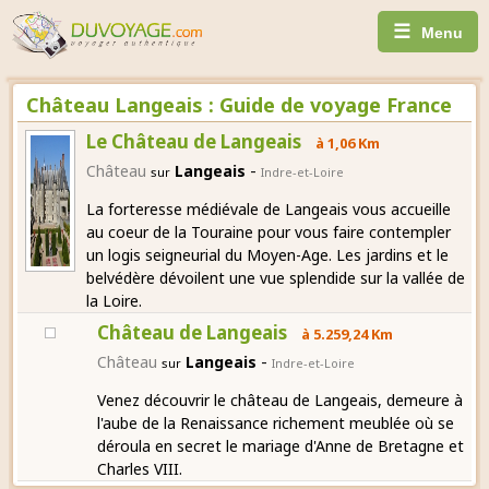
☰
Menu
Château Langeais : Guide de voyage France
Le Château de Langeais
à 1,06 Km
-
Château
Langeais
sur
Indre-et-Loire
La forteresse médiévale de Langeais vous accueille
au coeur de la Touraine pour vous faire contempler
un logis seigneurial du Moyen-Age. Les jardins et le
belvédère dévoilent une vue splendide sur la vallée de
la Loire.
Château de Langeais
à 5.259,24 Km
-
Château
Langeais
sur
Indre-et-Loire
Venez découvrir le château de Langeais, demeure à
l'aube de la Renaissance richement meublée où se
déroula en secret le mariage d'Anne de Bretagne et
Charles VIII.