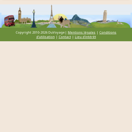
Copyright 2010-2026 DuVoyage|
Mentions légales
|
Conditions
d'utilisation
|
Contact
|
Lieu d'intérêt