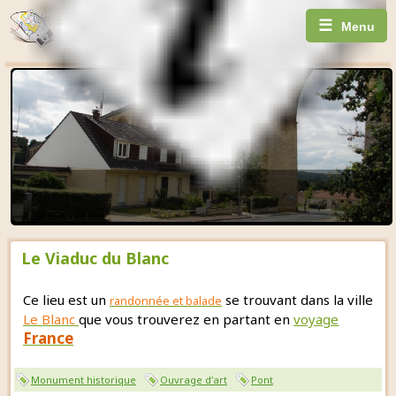
☰
Menu
Le Viaduc du Blanc
Ce lieu est un
se trouvant dans la ville
randonnée et balade
Le Blanc
que vous trouverez en partant en
voyage
France
Monument historique
Ouvrage d'art
Pont