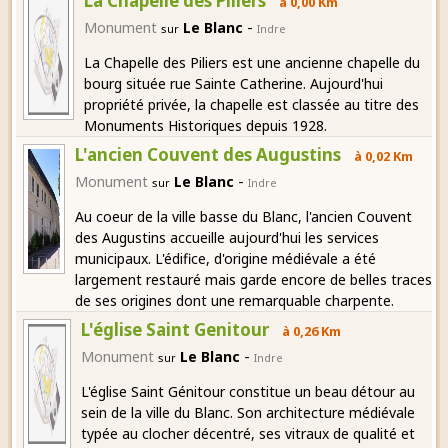
La Chapelle des Piliers
à 0,00 Km
-
Monument
Le Blanc
sur
Indre
La Chapelle des Piliers est une ancienne chapelle du
bourg située rue Sainte Catherine. Aujourd'hui
propriété privée, la chapelle est classée au titre des
Monuments Historiques depuis 1928.
L'ancien Couvent des Augustins
à 0,02 Km
-
Monument
Le Blanc
sur
Indre
Au coeur de la ville basse du Blanc, l'ancien Couvent
des Augustins accueille aujourd'hui les services
municipaux. L'édifice, d'origine médiévale a été
largement restauré mais garde encore de belles traces
de ses origines dont une remarquable charpente.
L'église Saint Genitour
à 0,26 Km
-
Monument
Le Blanc
sur
Indre
L'église Saint Génitour constitue un beau détour au
sein de la ville du Blanc. Son architecture médiévale
typée au clocher décentré, ses vitraux de qualité et