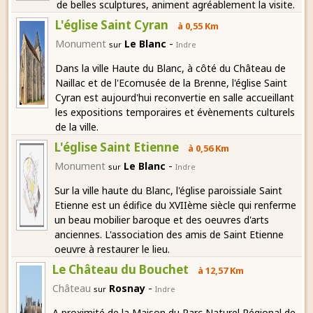
de belles sculptures, animent agréablement la visite.
L'église Saint Cyran
à 0,55 Km
-
Monument
Le Blanc
sur
Indre
Dans la ville Haute du Blanc, à côté du Château de
Naillac et de l'Ecomusée de la Brenne, l'église Saint
Cyran est aujourd'hui reconvertie en salle accueillant
les expositions temporaires et évènements culturels
de la ville.
L'église Saint Etienne
à 0,56 Km
-
Monument
Le Blanc
sur
Indre
Sur la ville haute du Blanc, l'église paroissiale Saint
Etienne est un édifice du XVIIème siècle qui renferme
un beau mobilier baroque et des oeuvres d'arts
anciennes. L'association des amis de Saint Etienne
oeuvre à restaurer le lieu.
Le Château du Bouchet
à 12,57 Km
-
Château
Rosnay
sur
Indre
A proximité de la Maison du Parc Naturel Régional de