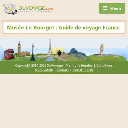
☰
Menu
Musée Le Bourget : Guide de voyage France
Copyright 2010-2026 DuVoyage|
Mentions légales
|
Conditions
d'utilisation
|
Contact
|
Lieu d'intérêt