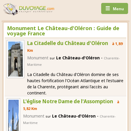
☰
Menu
Monument Le Château-d'Oléron : Guide de
voyage France
La Citadelle du Château d'Oléron
à 1,89
Km
-
Monument
Le Château-d'Oléron
sur
Charente-
Maritime
La Citadelle du Château d'Oléron domine de ses
hautes fortification l'Océan Atlantique et l'estuaire
de la Charente, protégeant ainsi l'accès au
continent.
L'église Notre Dame de l'Assomption
à
5,82 Km
-
Monument
Le Château-d'Oléron
sur
Charente-
Maritime