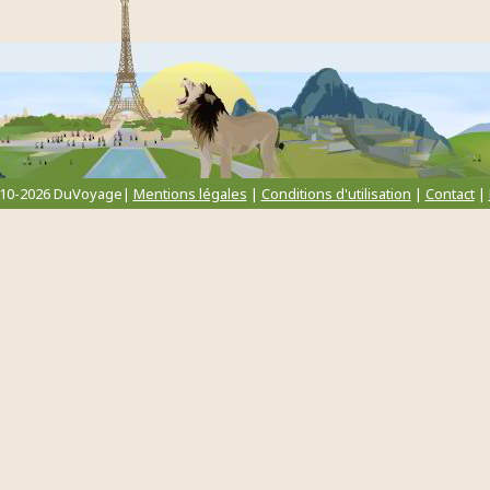
010-2026 DuVoyage|
Mentions légales
|
Conditions d'utilisation
|
Contact
|