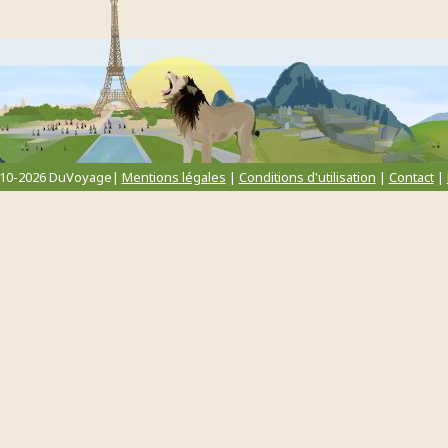
010-2026 DuVoyage|
Mentions légales
|
Conditions d'utilisation
|
Contact
|