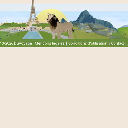
010-2026 DuVoyage|
Mentions légales
|
Conditions d'utilisation
|
Contact
|