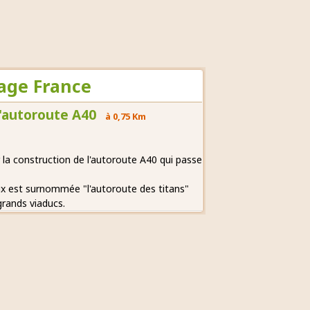
yage France
l'autoroute A40
à 0,75 Km
la construction de l'autoroute A40 qui passe
ix est surnommée "l'autoroute des titans"
grands viaducs.