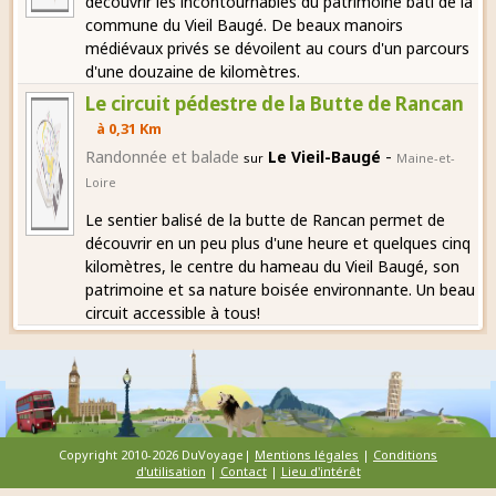
découvrir les incontournables du patrimoine bâti de la
commune du Vieil Baugé. De beaux manoirs
médiévaux privés se dévoilent au cours d'un parcours
d'une douzaine de kilomètres.
Le circuit pédestre de la Butte de Rancan
à 0,31 Km
-
Randonnée et balade
Le Vieil-Baugé
sur
Maine-et-
Loire
Le sentier balisé de la butte de Rancan permet de
découvrir en un peu plus d'une heure et quelques cinq
kilomètres, le centre du hameau du Vieil Baugé, son
patrimoine et sa nature boisée environnante. Un beau
circuit accessible à tous!
Copyright 2010-2026 DuVoyage|
Mentions légales
|
Conditions
d'utilisation
|
Contact
|
Lieu d'intérêt