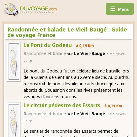
☰
Menu
Randonnée et balade Le Vieil-Baugé : Guide
de voyage France
Le Pont du Godeau
à 0,19 Km
-
Randonnée et balade
Le Vieil-Baugé
sur
Maine-et-
Loire
Le pont du Godeau fut un célèbre lieu de bataille lors
de la Guerre de Cent ans au XVème siècle. Aujourd'hui
reconstruit, le pont dévoile un cadre bucolique aux
abords du Couasnon dont les rives présentent les
vestiges d'anciens moulins.
Le circuit pédestre des Essarts
à 0,31 Km
-
Randonnée et balade
Le Vieil-Baugé
sur
Maine-et-
Loire
Le sentier de randonnée des Essarts permet de