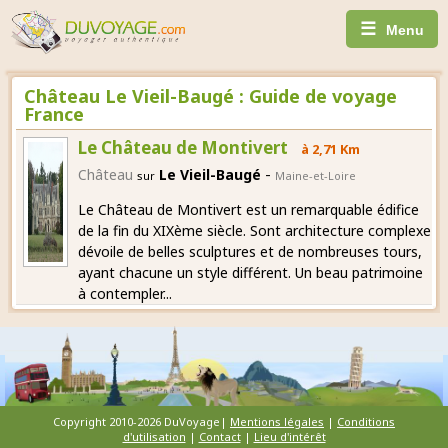
☰
Menu
Château Le Vieil-Baugé : Guide de voyage
France
Le Château de Montivert
à 2,71 Km
-
Château
Le Vieil-Baugé
sur
Maine-et-Loire
Le Château de Montivert est un remarquable édifice
de la fin du XIXème siècle. Sont architecture complexe
dévoile de belles sculptures et de nombreuses tours,
ayant chacune un style différent. Un beau patrimoine
à contempler...
Copyright 2010-2026 DuVoyage|
Mentions légales
|
Conditions
d'utilisation
|
Contact
|
Lieu d'intérêt