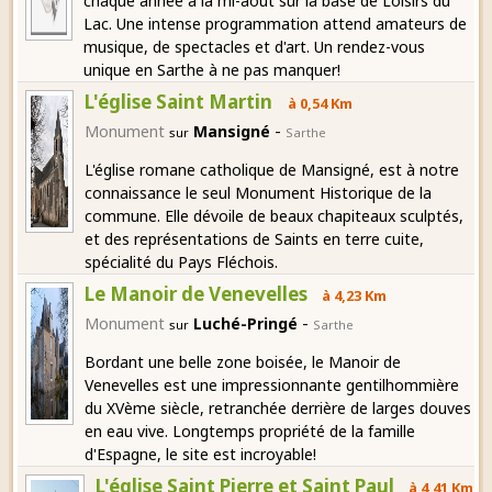
chaque année à la mi-août sur la base de Loisirs du
Lac. Une intense programmation attend amateurs de
musique, de spectacles et d'art. Un rendez-vous
unique en Sarthe à ne pas manquer!
L'église Saint Martin
à 0,54 Km
-
Monument
Mansigné
sur
Sarthe
L'église romane catholique de Mansigné, est à notre
connaissance le seul Monument Historique de la
commune. Elle dévoile de beaux chapiteaux sculptés,
et des représentations de Saints en terre cuite,
spécialité du Pays Fléchois.
Le Manoir de Venevelles
à 4,23 Km
-
Monument
Luché-Pringé
sur
Sarthe
Bordant une belle zone boisée, le Manoir de
Venevelles est une impressionnante gentilhommière
du XVème siècle, retranchée derrière de larges douves
en eau vive. Longtemps propriété de la famille
d'Espagne, le site est incroyable!
L'église Saint Pierre et Saint Paul
à 4,41 Km