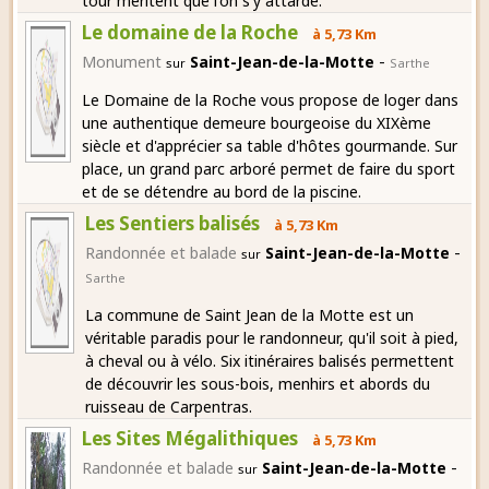
tour méritent que l'on s'y attarde.
Le domaine de la Roche
à 5,73 Km
-
Monument
Saint-Jean-de-la-Motte
sur
Sarthe
Le Domaine de la Roche vous propose de loger dans
une authentique demeure bourgeoise du XIXème
siècle et d'apprécier sa table d'hôtes gourmande. Sur
place, un grand parc arboré permet de faire du sport
et de se détendre au bord de la piscine.
Les Sentiers balisés
à 5,73 Km
-
Randonnée et balade
Saint-Jean-de-la-Motte
sur
Sarthe
La commune de Saint Jean de la Motte est un
véritable paradis pour le randonneur, qu'il soit à pied,
à cheval ou à vélo. Six itinéraires balisés permettent
de découvrir les sous-bois, menhirs et abords du
ruisseau de Carpentras.
Les Sites Mégalithiques
à 5,73 Km
-
Randonnée et balade
Saint-Jean-de-la-Motte
sur