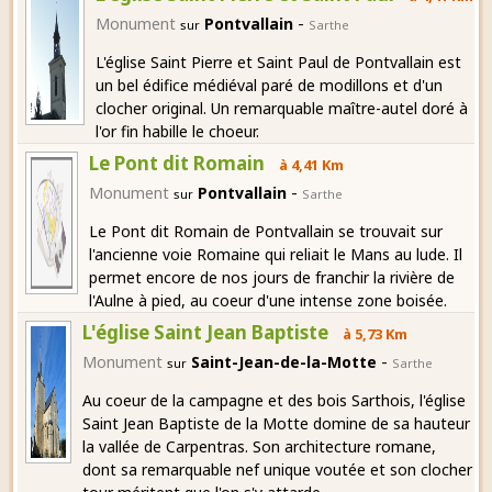
-
Monument
Pontvallain
sur
Sarthe
L'église Saint Pierre et Saint Paul de Pontvallain est
un bel édifice médiéval paré de modillons et d'un
clocher original. Un remarquable maître-autel doré à
l'or fin habille le choeur.
Le Pont dit Romain
à 4,41 Km
-
Monument
Pontvallain
sur
Sarthe
Le Pont dit Romain de Pontvallain se trouvait sur
l'ancienne voie Romaine qui reliait le Mans au lude. Il
permet encore de nos jours de franchir la rivière de
l'Aulne à pied, au coeur d'une intense zone boisée.
L'église Saint Jean Baptiste
à 5,73 Km
-
Monument
Saint-Jean-de-la-Motte
sur
Sarthe
Au coeur de la campagne et des bois Sarthois, l'église
Saint Jean Baptiste de la Motte domine de sa hauteur
la vallée de Carpentras. Son architecture romane,
dont sa remarquable nef unique voutée et son clocher