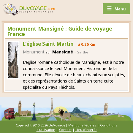
☰
Menu
Monument Mansigné : Guide de voyage
France
L'église Saint Martin
à 0,26 Km
-
Monument
Mansigné
sur
Sarthe
L'église romane catholique de Mansigné, est à notre
connaissance le seul Monument Historique de la
commune. Elle dévoile de beaux chapiteaux sculptés,
et des représentations de Saints en terre cuite,
spécialité du Pays Fléchois.
Copyright 2010-2026 DuVoyage|
Mentions légales
|
Conditions
d'utilisation
|
Contact
|
Lieu d'intérêt