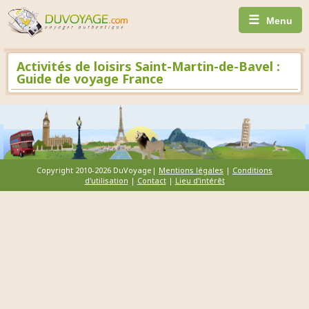
☰
Menu
Activités de loisirs Saint-Martin-de-Bavel :
Guide de voyage France
Copyright 2010-2026 DuVoyage|
Mentions légales
|
Conditions
d'utilisation
|
Contact
|
Lieu d'intérêt