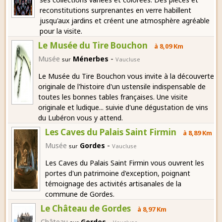
reconstitutions surprenantes en verre habillent
jusqu'aux jardins et créent une atmosphère agréable
pour la visite.
Le Musée du Tire Bouchon
à 8,09 Km
-
Musée
Ménerbes
sur
Vaucluse
Le Musée du Tire Bouchon vous invite à la découverte
originale de l'histoire d'un ustensile indispensable de
toutes les bonnes tables françaises. Une visite
originale et ludique... suivie d'une dégustation de vins
du Lubéron vous y attend.
Les Caves du Palais Saint Firmin
à 8,89 Km
-
Musée
Gordes
sur
Vaucluse
Les Caves du Palais Saint Firmin vous ouvrent les
portes d'un patrimoine d'exception, poignant
témoignage des activités artisanales de la
commune de Gordes.
Le Château de Gordes
à 8,97 Km
-
Château
Gordes