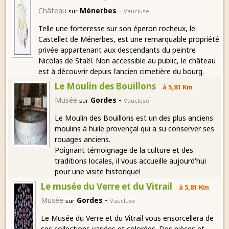
-
Château
Ménerbes
sur
Vaucluse
Telle une forteresse sur son éperon rocheux, le
Castellet de Ménerbes, est une remarquable propriété
privée appartenant aux descendants du peintre
Nicolas de Staël. Non accessible au public, le château
est à découvrir depuis l'ancien cimetière du bourg.
Le Moulin des Bouillons
à 5,81 Km
-
Musée
Gordes
sur
Vaucluse
Le Moulin des Bouillons est un des plus anciens
moulins à huile provençal qui a su conserver ses
rouages anciens.
Poignant témoignage de la culture et des
traditions locales, il vous accueille aujourd'hui
pour une visite historique!
Le musée du Verre et du Vitrail
à 5,81 Km
-
Musée
Gordes
sur
Vaucluse
Le Musée du Verre et du Vitrail vous ensorcellera de
ses collections variées et colorées. Des pièces et