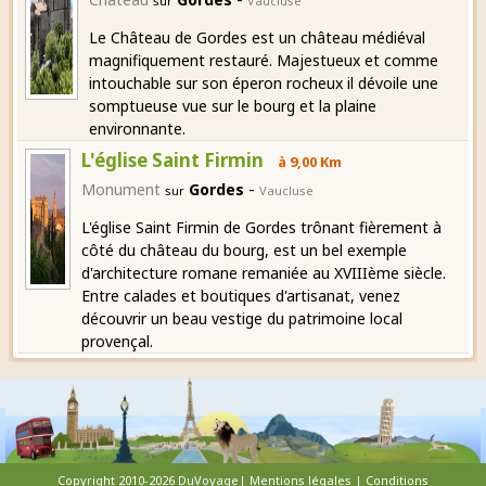
sur
Vaucluse
Le Château de Gordes est un château médiéval
magnifiquement restauré. Majestueux et comme
intouchable sur son éperon rocheux il dévoile une
somptueuse vue sur le bourg et la plaine
environnante.
L'église Saint Firmin
à 9,00 Km
-
Monument
Gordes
sur
Vaucluse
L'église Saint Firmin de Gordes trônant fièrement à
côté du château du bourg, est un bel exemple
d'architecture romane remaniée au XVIIIème siècle.
Entre calades et boutiques d'artisanat, venez
découvrir un beau vestige du patrimoine local
provençal.
Copyright 2010-2026 DuVoyage|
Mentions légales
|
Conditions