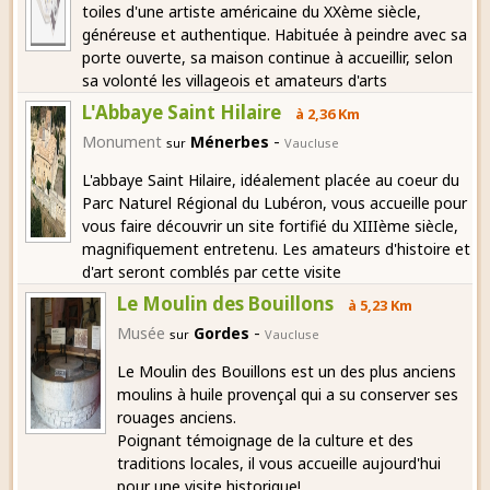
toiles d'une artiste américaine du XXème siècle,
généreuse et authentique. Habituée à peindre avec sa
porte ouverte, sa maison continue à accueillir, selon
sa volonté les villageois et amateurs d'arts
L'Abbaye Saint Hilaire
à 2,36 Km
-
Monument
Ménerbes
sur
Vaucluse
L'abbaye Saint Hilaire, idéalement placée au coeur du
Parc Naturel Régional du Lubéron, vous accueille pour
vous faire découvrir un site fortifié du XIIIème siècle,
magnifiquement entretenu. Les amateurs d'histoire et
d'art seront comblés par cette visite
Le Moulin des Bouillons
à 5,23 Km
-
Musée
Gordes
sur
Vaucluse
Le Moulin des Bouillons est un des plus anciens
moulins à huile provençal qui a su conserver ses
rouages anciens.
Poignant témoignage de la culture et des
traditions locales, il vous accueille aujourd'hui
pour une visite historique!