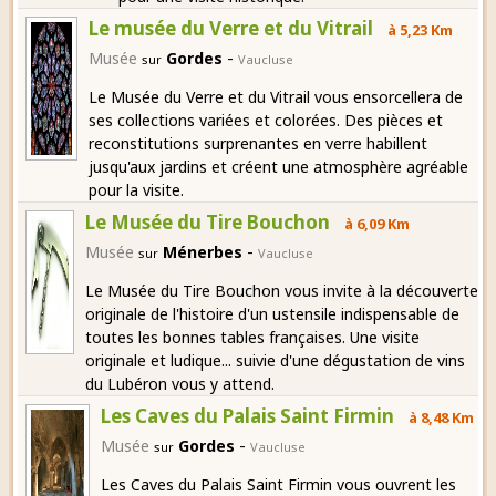
Le musée du Verre et du Vitrail
à 5,23 Km
-
Musée
Gordes
sur
Vaucluse
Le Musée du Verre et du Vitrail vous ensorcellera de
ses collections variées et colorées. Des pièces et
reconstitutions surprenantes en verre habillent
jusqu'aux jardins et créent une atmosphère agréable
pour la visite.
Le Musée du Tire Bouchon
à 6,09 Km
-
Musée
Ménerbes
sur
Vaucluse
Le Musée du Tire Bouchon vous invite à la découverte
originale de l'histoire d'un ustensile indispensable de
toutes les bonnes tables françaises. Une visite
originale et ludique... suivie d'une dégustation de vins
du Lubéron vous y attend.
Les Caves du Palais Saint Firmin
à 8,48 Km
-
Musée
Gordes
sur
Vaucluse
Les Caves du Palais Saint Firmin vous ouvrent les