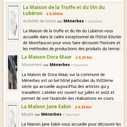
La Maison de la Truffe et du Vin du
Lubéron
à 0,09 Km
-
Activités de loisirs
Ménerbes
sur
Vaucluse
La Maison de la truffe et du Vin du Lubéron vous
accueille dans le cadre exceptionnel de l'hôtel d'Astier
de Montfaucon pour vous faire découvrir l'histoire et
les méthodes de productions des produits du terroir.
La Maison Dora Maar
à 0,20 Km
-
Monument
Ménerbes
sur
Vaucluse
La Maison de Dora Maar, sur la commune de
Ménerbes est un bel hôtel particulier du XVIIIème
siècle qui accueille aujourd'hui des artistes qui y
travaillent. L'atelier est ouvert sur juillet et août et
permet de voir l'avancée des réalisations en cours.
La Maison Jane Eakin
à 0,38 Km
-
Musée
Ménerbes
sur
Vaucluse
La Maison Jane Eakin vous accueille pour découvrir les