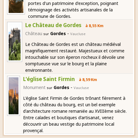
portes d'un patrimoine d'exception, poignant
témoignage des activités artisanales de la
commune de Gordes.
Le Château de Gordes
à 8,55 Km
-
Château
Gordes
sur
Vaucluse
Le Château de Gordes est un château médiéval
magnifiquement restauré. Majestueux et comme
intouchable sur son éperon rocheux il dévoile une
somptueuse vue sur le bourg et la plaine
environnante.
L'église Saint Firmin
à 8,59 Km
-
Monument
Gordes
sur
Vaucluse
L'église Saint Firmin de Gordes trônant fièrement à
côté du château du bourg, est un bel exemple
d'architecture romane remaniée au XVIIIème siècle.
Entre calades et boutiques d'artisanat, venez
découvrir un beau vestige du patrimoine local
provençal.