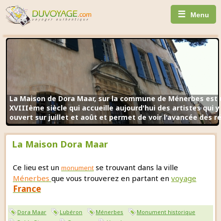
☰
Menu
La Maison de Dora Maar, sur la commune de Ménerbes est un
XVIIIème siècle qui accueille aujourd'hui des artistes qui y t
ouvert sur juillet et août et permet de voir l'avancée des r
La Maison Dora Maar
Ce lieu est un
se trouvant dans la ville
monument
Ménerbes
que vous trouverez en partant en
voyage
France
Dora Maar
Lubéron
Ménerbes
Monument historique