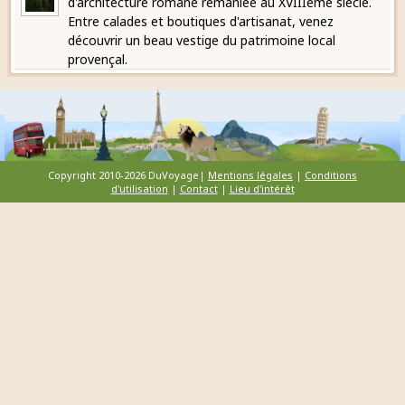
d'architecture romane remaniée au XVIIIème siècle.
Entre calades et boutiques d'artisanat, venez
découvrir un beau vestige du patrimoine local
provençal.
Copyright 2010-2026 DuVoyage|
Mentions légales
|
Conditions
d'utilisation
|
Contact
|
Lieu d'intérêt