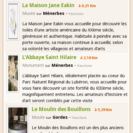
La Maison Jane Eakin
à 0,21 Km
-
Musée
Ménerbes
sur
Vaucluse
La Maison Jane Eakin vous accueille pour découvrir les
toiles d'une artiste américaine du XXème siècle,
généreuse et authentique. Habituée à peindre avec sa
porte ouverte, sa maison continue à accueillir, selon
sa volonté les villageois et amateurs d'arts
L'Abbaye Saint Hilaire
à 2,16 Km
-
Monument
Ménerbes
sur
Vaucluse
L'abbaye Saint Hilaire, idéalement placée au coeur du
Parc Naturel Régional du Lubéron, vous accueille pour
vous faire découvrir un site fortifié du XIIIème siècle,
magnifiquement entretenu. Les amateurs d'histoire et
d'art seront comblés par cette visite
Le Moulin des Bouillons
à 5,29 Km
-
Musée
Gordes
sur
Vaucluse
Le Moulin des Bouillons est un des plus anciens