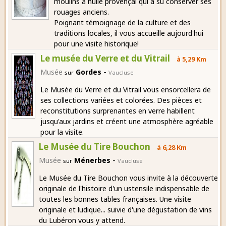
moulins à huile provençal qui a su conserver ses
rouages anciens.
Poignant témoignage de la culture et des
traditions locales, il vous accueille aujourd'hui
pour une visite historique!
Le musée du Verre et du Vitrail
à 5,29 Km
-
Musée
Gordes
sur
Vaucluse
Le Musée du Verre et du Vitrail vous ensorcellera de
ses collections variées et colorées. Des pièces et
reconstitutions surprenantes en verre habillent
jusqu'aux jardins et créent une atmosphère agréable
pour la visite.
Le Musée du Tire Bouchon
à 6,28 Km
-
Musée
Ménerbes
sur
Vaucluse
Le Musée du Tire Bouchon vous invite à la découverte
originale de l'histoire d'un ustensile indispensable de
toutes les bonnes tables françaises. Une visite
originale et ludique... suivie d'une dégustation de vins
du Lubéron vous y attend.