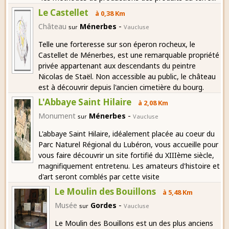
Le Castellet
à 0,38 Km
-
Château
Ménerbes
sur
Vaucluse
Telle une forteresse sur son éperon rocheux, le
Castellet de Ménerbes, est une remarquable propriété
privée appartenant aux descendants du peintre
Nicolas de Staël. Non accessible au public, le château
est à découvrir depuis l'ancien cimetière du bourg.
L'Abbaye Saint Hilaire
à 2,08 Km
-
Monument
Ménerbes
sur
Vaucluse
L'abbaye Saint Hilaire, idéalement placée au coeur du
Parc Naturel Régional du Lubéron, vous accueille pour
vous faire découvrir un site fortifié du XIIIème siècle,
magnifiquement entretenu. Les amateurs d'histoire et
d'art seront comblés par cette visite
Le Moulin des Bouillons
à 5,48 Km
-
Musée
Gordes
sur
Vaucluse
Le Moulin des Bouillons est un des plus anciens