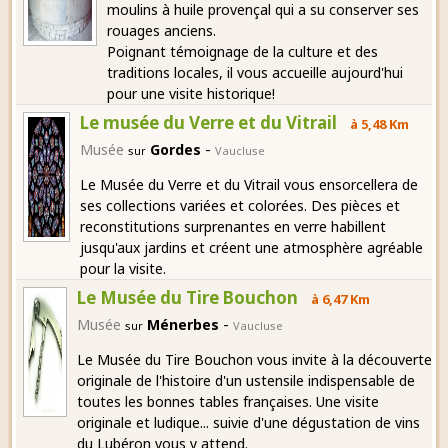
moulins à huile provençal qui a su conserver ses
rouages anciens.
Poignant témoignage de la culture et des
traditions locales, il vous accueille aujourd'hui
pour une visite historique!
Le musée du Verre et du Vitrail
à 5,48 Km
-
Musée
Gordes
sur
Vaucluse
Le Musée du Verre et du Vitrail vous ensorcellera de
ses collections variées et colorées. Des pièces et
reconstitutions surprenantes en verre habillent
jusqu'aux jardins et créent une atmosphère agréable
pour la visite.
Le Musée du Tire Bouchon
à 6,47 Km
-
Musée
Ménerbes
sur
Vaucluse
Le Musée du Tire Bouchon vous invite à la découverte
originale de l'histoire d'un ustensile indispensable de
toutes les bonnes tables françaises. Une visite
originale et ludique... suivie d'une dégustation de vins
du Lubéron vous y attend.