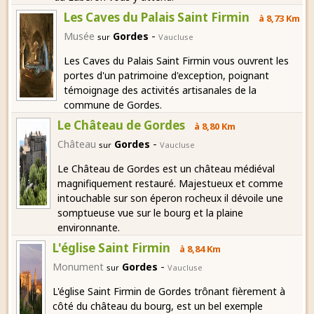
Les Caves du Palais Saint Firmin
à 8,73 Km
-
Musée
Gordes
sur
Vaucluse
Les Caves du Palais Saint Firmin vous ouvrent les
portes d'un patrimoine d'exception, poignant
témoignage des activités artisanales de la
commune de Gordes.
Le Château de Gordes
à 8,80 Km
-
Château
Gordes
sur
Vaucluse
Le Château de Gordes est un château médiéval
magnifiquement restauré. Majestueux et comme
intouchable sur son éperon rocheux il dévoile une
somptueuse vue sur le bourg et la plaine
environnante.
L'église Saint Firmin
à 8,84 Km
-
Monument
Gordes
sur
Vaucluse
L'église Saint Firmin de Gordes trônant fièrement à
côté du château du bourg, est un bel exemple