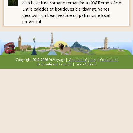
d'architecture romane remaniée au XVIIIème siècle.
Entre calades et boutiques d'artisanat, venez
découvrir un beau vestige du patrimoine local
provençal.
Copyright 2010-2026 DuVoyage|
Mentions légales
|
Conditions
d'utilisation
|
Contact
|
Lieu d'intérêt