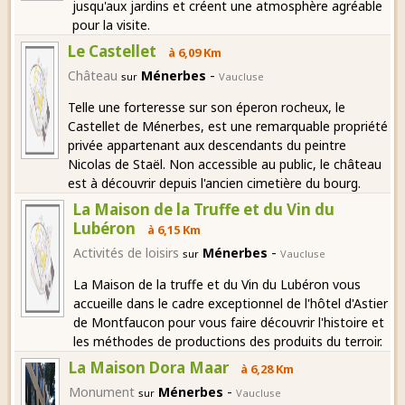
jusqu'aux jardins et créent une atmosphère agréable
pour la visite.
Le Castellet
à 6,09 Km
-
Château
Ménerbes
sur
Vaucluse
Telle une forteresse sur son éperon rocheux, le
Castellet de Ménerbes, est une remarquable propriété
privée appartenant aux descendants du peintre
Nicolas de Staël. Non accessible au public, le château
est à découvrir depuis l'ancien cimetière du bourg.
La Maison de la Truffe et du Vin du
Lubéron
à 6,15 Km
-
Activités de loisirs
Ménerbes
sur
Vaucluse
La Maison de la truffe et du Vin du Lubéron vous
accueille dans le cadre exceptionnel de l'hôtel d'Astier
de Montfaucon pour vous faire découvrir l'histoire et
les méthodes de productions des produits du terroir.
La Maison Dora Maar
à 6,28 Km
-
Monument
Ménerbes
sur
Vaucluse