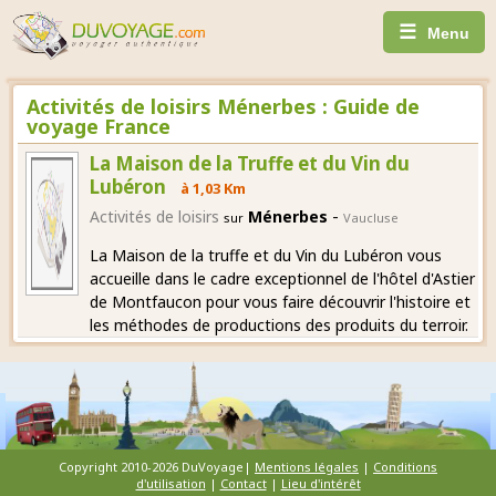
☰
Menu
Activités de loisirs Ménerbes : Guide de
voyage France
La Maison de la Truffe et du Vin du
Lubéron
à 1,03 Km
-
Activités de loisirs
Ménerbes
sur
Vaucluse
La Maison de la truffe et du Vin du Lubéron vous
accueille dans le cadre exceptionnel de l'hôtel d'Astier
de Montfaucon pour vous faire découvrir l'histoire et
les méthodes de productions des produits du terroir.
Copyright 2010-2026 DuVoyage|
Mentions légales
|
Conditions
d'utilisation
|
Contact
|
Lieu d'intérêt