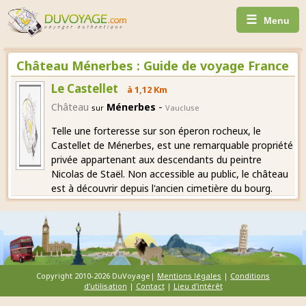
☰
Menu
Château Ménerbes : Guide de voyage France
Le Castellet
à 1,12 Km
-
Château
Ménerbes
sur
Vaucluse
Telle une forteresse sur son éperon rocheux, le
Castellet de Ménerbes, est une remarquable propriété
privée appartenant aux descendants du peintre
Nicolas de Staël. Non accessible au public, le château
est à découvrir depuis l'ancien cimetière du bourg.
Copyright 2010-2026 DuVoyage|
Mentions légales
|
Conditions
d'utilisation
|
Contact
|
Lieu d'intérêt