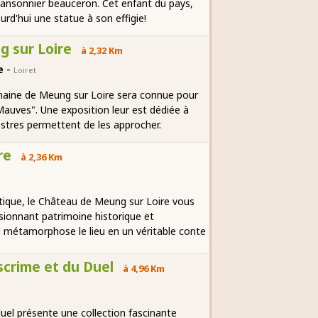
chansonnier beauceron. Cet enfant du pays,
rd'hui une statue à son effigie!
g sur Loire
à 2,32 Km
-
re
Loiret
omaine de Meung sur Loire sera connue pour
auves". Une exposition leur est dédiée à
estres permettent de les approcher.
re
à 2,36 Km
tique, le Château de Meung sur Loire vous
sionnant patrimoine historique et
al métamorphose le lieu en un véritable conte
crime et du Duel
à 4,96 Km
uel présente une collection fascinante