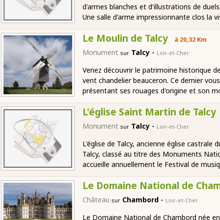
d'armes blanches et d'illustrations de duel
Une salle d'arme impressionnante clos la v
Le Moulin de Talcy
à 20,32 Km
-
Monument
Talcy
sur
Loir-et-Cher
Venez découvrir le patrimoine historique 
vent chandelier beauceron. Ce dernier vous 
présentant ses rouages d'origine et son 
L'église Saint Martin de Talcy
-
Monument
Talcy
sur
Loir-et-Cher
L'église de Talcy, ancienne église castrale
Talcy, classé au titre des Monuments Natio
accueille annuellement le Festival de musiq
Le Domaine National de Cha
-
Château
Chambord
sur
Loir-et-Cher
Le Domaine National de Chambord née entr