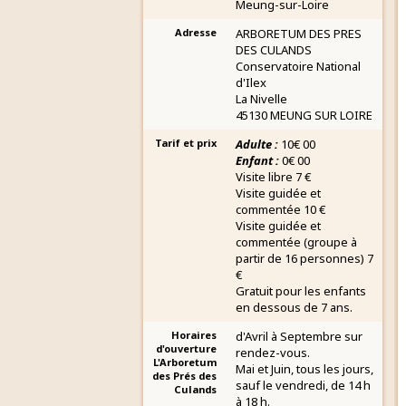
Meung-sur-Loire
Adresse
ARBORETUM DES PRES
DES CULANDS
Conservatoire National
d'Ilex
La Nivelle
45130 MEUNG SUR LOIRE
Tarif et prix
Adulte :
10€ 00
Enfant :
0€ 00
Visite libre 7 €
Visite guidée et
commentée 10 €
Visite guidée et
commentée (groupe à
partir de 16 personnes) 7
€
Gratuit pour les enfants
en dessous de 7 ans.
Horaires
d'Avril à Septembre sur
d'ouverture
rendez-vous.
L'Arboretum
Mai et Juin, tous les jours,
des Prés des
sauf le vendredi, de 14 h
Culands
à 18 h.