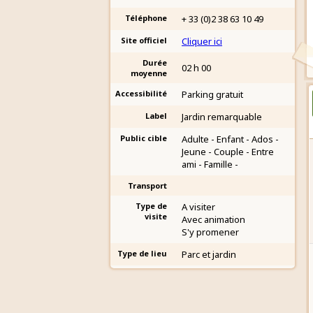
Téléphone
+ 33 (0)2 38 63 10 49
Site officiel
Cliquer ici
Durée
02 h 00
moyenne
Accessibilité
Parking gratuit
Label
Jardin remarquable
Public cible
Adulte - Enfant - Ados -
Jeune - Couple - Entre
ami - Famille -
Transport
Type de
A visiter
visite
Avec animation
S'y promener
Type de lieu
Parc et jardin