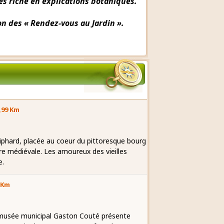
ès riche en explications botaniques.
on des « Rendez-vous au Jardin ».
,99 Km
 Liphard, placée au coeur du pittoresque bourg
re médiévale. Les amoureux des vieilles
e.
 Km
e musée municipal Gaston Couté présente