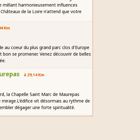
ure mêlant harmonieusement influences
s Châteaux de la Loire n'attend que votre
94 Km
au coeur du plus grand parc clos d'Europe
t bon se promener. Venez découvrir de belles
ée.
aurepas
à 29,14 Km
d, la Chapelle Saint Marc de Maurepas
 mirage.L'édifice vit désormais au rythme de
mbler dégager une forte spiritualité.