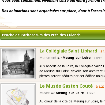
Nous vous conseillons vivement cette dernière formule tr
Des animations sont organisées sur place, dont à l'occasi
Proche de L'Arboretum des Prés des Culands
La Collégiale Saint Liphard
à 1
-
Monument
Meung-sur-Loire
sur
Loiret
Aux abords de la Loire, la Collégiale Saint
de Meung sur Loire, dévoile son architectu
pierres seront séduits par cet édifice uniqu
Le Musée Gaston Couté
à 2,22
-
Musée
Meung-sur-Loire
sur
Loiret
Au coeur de la cité de Meung sur Loire, l