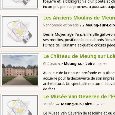
l'oeuvre et la bibliographie d'un poète et 
incompris par ses proches, a pourtant aujou
Les Anciens Moulins de Meun
Randonnée et balade
Meung-sur-Loi
sur
Dès le Moyen âge, l'ancienne ville gallo-r
ses moulins, positionnés aux abords "des M
l'Office de Tourisme et quatre circuits péd
Le Château de Meung sur Loi
-
Château
Meung-sur-Loire
sur
Loiret
Au coeur de la Beauce profonde et authen
accueille pour la découverte de son impres
architectural. Un spectacle nocturne estiv
de fées.
Le Musée Van Oeveren de l'Es
-
Musée
Meung-sur-Loire
sur
Loiret
Le Musée Van Oeveren de l'escrime et du d