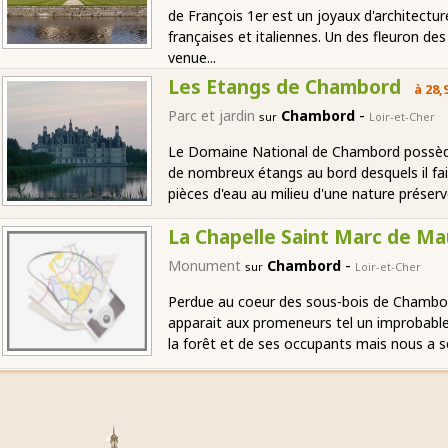
de François 1er est un joyaux d'architect
françaises et italiennes. Un des fleuron de
venue...
Les Etangs de Chambord
à 28,
-
Parc et jardin
Chambord
sur
Loir-et-Cher
Le Domaine National de Chambord possède 
de nombreux étangs au bord desquels il fai
pièces d'eau au milieu d'une nature préserv
La Chapelle Saint Marc de M
-
Monument
Chambord
sur
Loir-et-Cher
Perdue au coeur des sous-bois de Chambor
apparait aux promeneurs tel un improbable
la forêt et de ses occupants mais nous a se