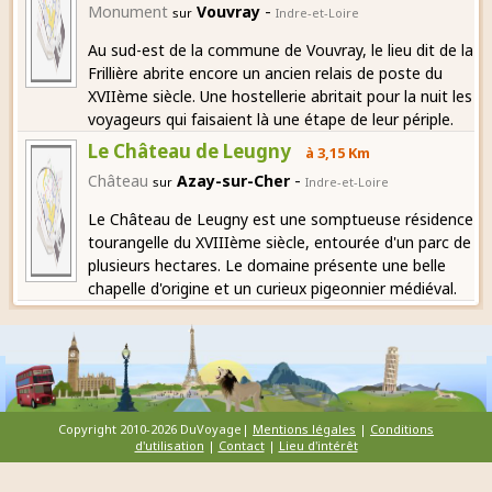
-
Monument
Vouvray
sur
Indre-et-Loire
Au sud-est de la commune de Vouvray, le lieu dit de la
Frillière abrite encore un ancien relais de poste du
XVIIème siècle. Une hostellerie abritait pour la nuit les
voyageurs qui faisaient là une étape de leur périple.
Le Château de Leugny
à 3,15 Km
-
Château
Azay-sur-Cher
sur
Indre-et-Loire
Le Château de Leugny est une somptueuse résidence
tourangelle du XVIIIème siècle, entourée d'un parc de
plusieurs hectares. Le domaine présente une belle
chapelle d'origine et un curieux pigeonnier médiéval.
Copyright 2010-2026 DuVoyage|
Mentions légales
|
Conditions
d'utilisation
|
Contact
|
Lieu d'intérêt