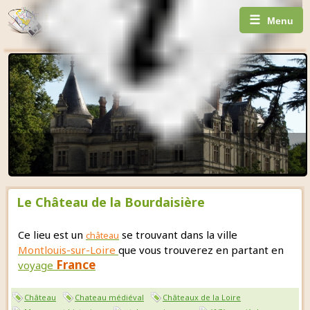
☰
Menu
Le Château de la Bourdaisière
Ce lieu est un
se trouvant dans la ville
château
Montlouis-sur-Loire
que vous trouverez en partant en
France
voyage
Château
Chateau médiéval
Châteaux de la Loire