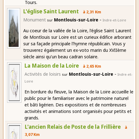
Tours.
L'église Saint Laurent
à 2,31 Km
-
Monument
Montlouis-sur-Loire
sur
Indre-et-Loire
Au coeur de la vallée de la Loire, l'église Saint Laurent
de Montlouis sur Loire est un curieux édifice arborant
sur sa façade principale l'hymne républicain. Vous y
trouverez également un ex-voto marin du XVIIème
siècle ainsi qu'un beau cadran solaire.
La Maison de la Loire
à 2,65 Km
-
Activités de loisirs
Montlouis-sur-Loire
sur
Indre-et-
Loire
En bordure du fleuve, la Maison de la Loire accueille le
public pour le familiariser avec le patrimoine naturel
et bâti ligérien. Des expositions et de nombreuses
activités et animations sont organisés pour petits et
grands.
L'ancien Relais de Poste de la Frillière
à
3,07 Km