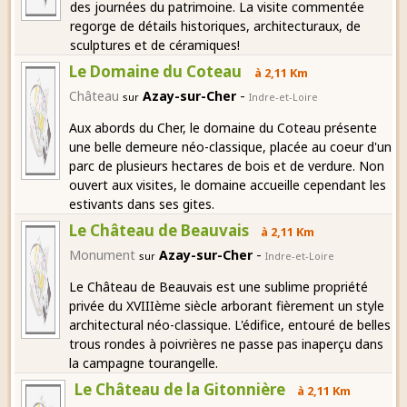
des journées du patrimoine. La visite commentée
regorge de détails historiques, architecturaux, de
sculptures et de céramiques!
Le Domaine du Coteau
à 2,11 Km
-
Château
Azay-sur-Cher
sur
Indre-et-Loire
Aux abords du Cher, le domaine du Coteau présente
une belle demeure néo-classique, placée au coeur d'un
parc de plusieurs hectares de bois et de verdure. Non
ouvert aux visites, le domaine accueille cependant les
estivants dans ses gites.
Le Château de Beauvais
à 2,11 Km
-
Monument
Azay-sur-Cher
sur
Indre-et-Loire
Le Château de Beauvais est une sublime propriété
privée du XVIIIème siècle arborant fièrement un style
architectural néo-classique. L'édifice, entouré de belles
trous rondes à poivrières ne passe pas inaperçu dans
la campagne tourangelle.
Le Château de la Gitonnière
à 2,11 Km