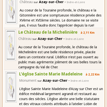
-
Château
Azay-sur-Cher
sur
Indre-et-Loire
Au coeur de la Touraine profonde, le château e la
Gitonnière est une somptueuse résidence privée des
XVème et XVIIème siècles. Le domaine ne se visite
pas, il vous faudra donc l'apprécier depuis la rue!
Le Château de la Michelinière
à 2,11 Km
-
Château
Azay-sur-Cher
sur
Indre-et-Loire
Au coeur de la Touraine profonde, le château de la
Michelinière est une belle résidence privée, placée
dans un contexte rural. L'édifice n'est pas ouvert au
public mais agrémente joliment de ses belles tours la
campagne du Val de Cher.
L'église Sainte Marie Madeleine
à 2,22 Km
-
Monument
Azay-sur-Cher
sur
Indre-et-Loire
L'église Sainte Marie Madeleine d'Azay sur Cher est un
édifice médiéval largement agrandi et restauré au
cours des siècles. L'église abrite une belle statutaire
et des vitraux colorés attribués à l'atelier Lobin de