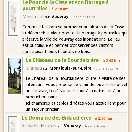
Le Pont de la Cisse et son Barrage à
poutrelles
à 2,10 Km
-
Monument
Vouvray
sur
Indre-et-Loire
Comme il fait bon se promener au abords de la Cisse
et découvrir le vieux pont et le barrage à poutrelles qui
préserve la ville de Vouvray des inondations. Le lieu
est bucolique et permet d'observer des castors
construisant leurs habitats de bois.
Le Château de la Bourdaisière
à 2,65 Km
-
Château
Montlouis-sur-Loire
sur
Indre-et-Loire
Le Château de la Bourdaisière, outre la visite de ses
intérieurs, vous propose de venir découvrir un nouvel
art de vivre, basé sur un retour à la nature et à une
production saine.
Ici chambres et tables d'hôtes vous accueillent pour
un séjour princier!
Le Domaine des Bidaudières
à 2,80 Km
-
Activités de loisirs
Vouvray
sur
Indre-et-Loire