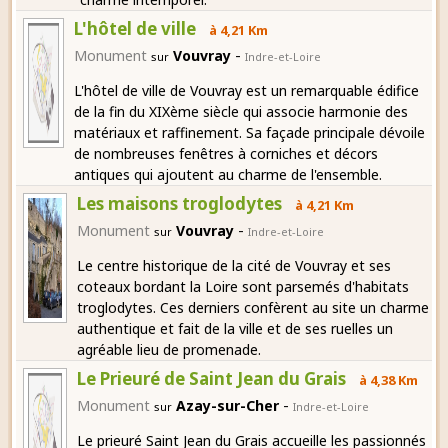
L'hôtel de ville
à 4,21 Km
-
Monument
Vouvray
sur
Indre-et-Loire
L'hôtel de ville de Vouvray est un remarquable édifice
de la fin du XIXème siècle qui associe harmonie des
matériaux et raffinement. Sa façade principale dévoile
de nombreuses fenêtres à corniches et décors
antiques qui ajoutent au charme de l'ensemble.
Les maisons troglodytes
à 4,21 Km
-
Monument
Vouvray
sur
Indre-et-Loire
Le centre historique de la cité de Vouvray et ses
coteaux bordant la Loire sont parsemés d'habitats
troglodytes. Ces derniers confèrent au site un charme
authentique et fait de la ville et de ses ruelles un
agréable lieu de promenade.
Le Prieuré de Saint Jean du Grais
à 4,38 Km
-
Monument
Azay-sur-Cher
sur
Indre-et-Loire
Le prieuré Saint Jean du Grais accueille les passionnés