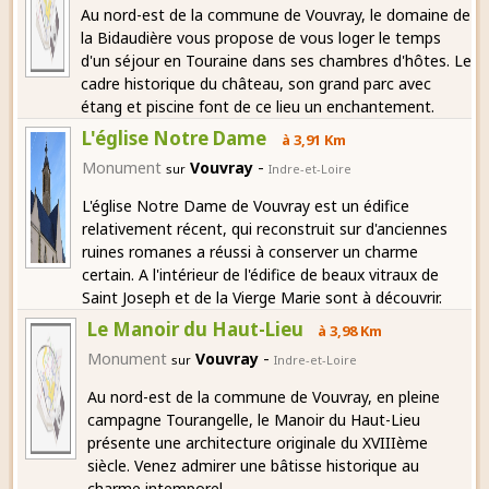
Au nord-est de la commune de Vouvray, le domaine de
la Bidaudière vous propose de vous loger le temps
d'un séjour en Touraine dans ses chambres d'hôtes. Le
cadre historique du château, son grand parc avec
étang et piscine font de ce lieu un enchantement.
L'église Notre Dame
à 3,91 Km
-
Monument
Vouvray
sur
Indre-et-Loire
L'église Notre Dame de Vouvray est un édifice
relativement récent, qui reconstruit sur d'anciennes
ruines romanes a réussi à conserver un charme
certain. A l'intérieur de l'édifice de beaux vitraux de
Saint Joseph et de la Vierge Marie sont à découvrir.
Le Manoir du Haut-Lieu
à 3,98 Km
-
Monument
Vouvray
sur
Indre-et-Loire
Au nord-est de la commune de Vouvray, en pleine
campagne Tourangelle, le Manoir du Haut-Lieu
présente une architecture originale du XVIIIème
siècle. Venez admirer une bâtisse historique au
charme intemporel.