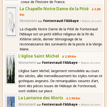
coeur de l'histoire de France.
La Chapelle Notre Dame de la Pitié
à 3,88
Km
-
Monument
Fontevraud-l'Abbaye
sur
Maine-et-Loire
La chapelle Notre Dame de la Pitié de Fontevraud
l'Abbaye est un petit édifice religieux de la fin du
XVIème siècle, dernier témoignage de la
reconnaissance des survivants de la peste à la Vierge
Marie.
L'église Saint Michel
à 3,89 Km
-
Monument
Fontevraud-l'Abbaye
sur
Maine-et-Loire
L'église Saint Michel, largement remodelée au cours
des siècles, allie merveilleusement les styles roman et
gothiques angevins. De remarquables oeuvres d'art,
dont des pièces issues de l'Abbaye de Fontevraud,
sont visibles sur place.
La Lanterne des Morts
à 3,94 Km
-
Monument
Fontevraud-l'Abbaye
sur
Maine-et-Loire