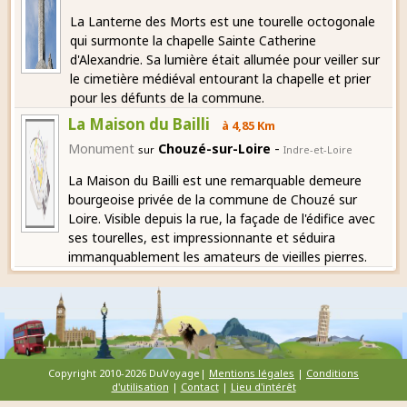
La Lanterne des Morts est une tourelle octogonale
qui surmonte la chapelle Sainte Catherine
d'Alexandrie. Sa lumière était allumée pour veiller sur
le cimetière médiéval entourant la chapelle et prier
pour les défunts de la commune.
La Maison du Bailli
à 4,85 Km
-
Monument
Chouzé-sur-Loire
sur
Indre-et-Loire
La Maison du Bailli est une remarquable demeure
bourgeoise privée de la commune de Chouzé sur
Loire. Visible depuis la rue, la façade de l'édifice avec
ses tourelles, est impressionnante et séduira
immanquablement les amateurs de vieilles pierres.
Copyright 2010-2026 DuVoyage|
Mentions légales
|
Conditions
d'utilisation
|
Contact
|
Lieu d'intérêt