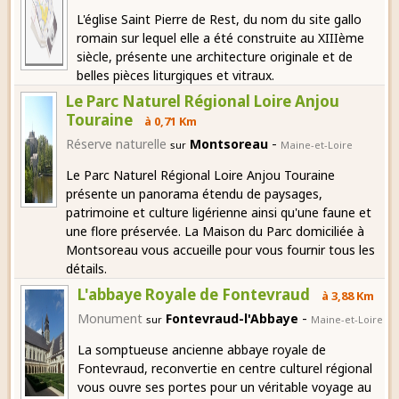
L'église Saint Pierre de Rest, du nom du site gallo
romain sur lequel elle a été construite au XIIIème
siècle, présente une architecture originale et de
belles pièces liturgiques et vitraux.
Le Parc Naturel Régional Loire Anjou
Touraine
à 0,71 Km
-
Réserve naturelle
Montsoreau
sur
Maine-et-Loire
Le Parc Naturel Régional Loire Anjou Touraine
présente un panorama étendu de paysages,
patrimoine et culture ligérienne ainsi qu'une faune et
une flore préservée. La Maison du Parc domiciliée à
Montsoreau vous accueille pour vous fournir tous les
détails.
L'abbaye Royale de Fontevraud
à 3,88 Km
-
Monument
Fontevraud-l'Abbaye
sur
Maine-et-Loire
La somptueuse ancienne abbaye royale de
Fontevraud, reconvertie en centre culturel régional
vous ouvre ses portes pour un véritable voyage au