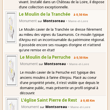
vivant. Installé dans un Château de la Loire, il dispose
d’une collection exceptionnelle.
Le Moulin de la Tranchée
à 0,50 Km
-
Monument
Montsoreau
sur
Maine-et-Loire
Le Moulin cavier de la Tranchée se dresse fièrement
au milieu des vignes du Saumurois. Ce moulin typique
d'Anjou est un incontournable du patrimoine régional.
Il possède encore ses rouages d'origine et n'attend
qu'une remise en état!
Le Moulin de la Perruche
à 0,50 Km
-
Monument
Montsoreau
sur
Maine-et-Loire
Le moulin cavier de la Perruche est typique des
anciens moulins à farine d'Anjou. Placé au coeur
d'une propriété privée, il n'est visible que depuis le
domaine public, mais présente un profil original à
découvrir.
L'église Saint Pierre de Rest
à 0,65 Km
-
Monument
Montsoreau
sur
Maine-et-Loire