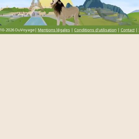
010-2026 DuVoyage|
Mentions légales
|
Conditions d'utilisation
|
Contact
|