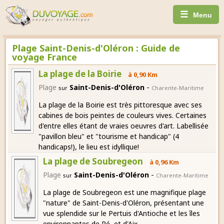
☰
Menu
Plage Saint-Denis-d'Oléron : Guide de
voyage France
La plage de la Boirie
à 0,90 Km
-
Plage
Saint-Denis-d'Oléron
sur
Charente-Maritime
La plage de la Boirie est très pittoresque avec ses
cabines de bois peintes de couleurs vives. Certaines
d'entre elles étant de vraies oeuvres d'art. Labellisée
"pavillon bleu" et "tourisme et handicap" (4
handicaps!), le lieu est idyllique!
La plage de Soubregeon
à 0,96 Km
-
Plage
Saint-Denis-d'Oléron
sur
Charente-Maritime
La plage de Soubregeon est une magnifique plage
"nature" de Saint-Denis-d'Oléron, présentant une
vue splendide sur le Pertuis d'Antioche et les îles
environnantes de Ré, et d'Aix.