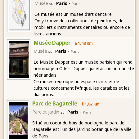
-
Musée
Paris
sur
Paris
Ce musée est un musée d'art dentaire.
On y trouve des collections de peintures, de
mobiliers d'instruments dentaires ou encore de
livres anciens.
Musée Dapper
à 1,48 Km
-
Musée
Paris
sur
Paris
Le Musée Dapper est un musée parisien qui rend
hommage à Olfert Dapper qui était un humaniste
néerlandais.
Ce musée regroupe un espace d'arts et de
cultures concernant l'Afrique, les caraïbes et les
diasporas.
Parc de Bagatelle
à 1,82 Km
-
Parc et jardin
Paris
sur
Paris
Situé au coeur du bois de boulogne le parc de
Bagatelle est l'un des jardins botanique de la ville
de Paris.