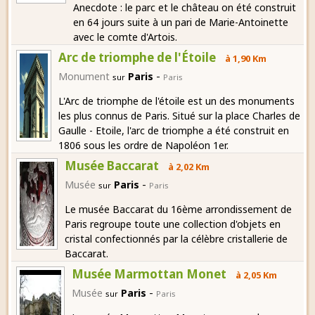
Anecdote : le parc et le château on été construit
en 64 jours suite à un pari de Marie-Antoinette
avec le comte d'Artois.
Arc de triomphe de l'Étoile
à 1,90 Km
-
Monument
Paris
sur
Paris
L'Arc de triomphe de l'étoile est un des monuments
les plus connus de Paris. Situé sur la place Charles de
Gaulle - Etoile, l'arc de triomphe a été construit en
1806 sous les ordre de Napoléon 1er.
Musée Baccarat
à 2,02 Km
-
Musée
Paris
sur
Paris
Le musée Baccarat du 16ème arrondissement de
Paris regroupe toute une collection d'objets en
cristal confectionnés par la célèbre cristallerie de
Baccarat.
Musée Marmottan Monet
à 2,05 Km
-
Musée
Paris
sur
Paris