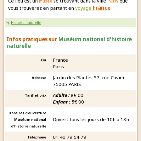
Ce lieu est un
se trouvant dans la ville
Paris
que
musée
France
vous trouverez en partant en
voyage
Histoire naturelle
Infos pratiques sur
Muséum national d'histoire
naturelle
France
Où
Paris
Jardin des Plantes 57, rue Cuvier
Adresse
75005 PARIS
Adulte :
8€ 00
Tarif et prix
Enfant :
5€ 00
Horaires d'ouverture
Ouvert tous les jours de 10h à 18h
Muséum national
d'histoire naturelle
01 40 79 54 79
Téléphone