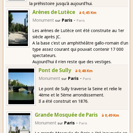
la préhistoire jusqu'à aujourd'hui.
Arènes de Lutèce
à 0,45 Km
-
Monument
Paris
sur
Paris
Les arènes de Lutèce ont été construite au 1er
siècle après JC.
A la base c'est un amphithéâtre gallo-romain d'un
type assez courant qui pouvait contenir 17 000
spectateurs.
Aujourd'hui il n'en reste que des vestiges.
Pont de Sully
à 0,48 Km
-
Monument
Paris
sur
Paris
Le pont de Sully traverse la Seine et relie le
4ème et le 5ème arrondissement.
Il a été construit en 1876.
Grande Mosquée de Paris
à 0,49 Km
-
Monument
Paris
sur
Paris