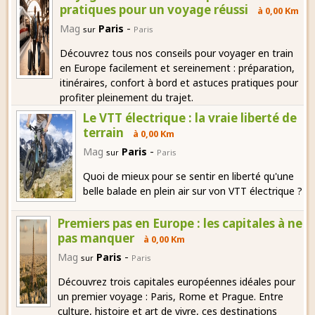
pratiques pour un voyage réussi
à 0,00 Km
-
Mag
Paris
sur
Paris
Découvrez tous nos conseils pour voyager en train
en Europe facilement et sereinement : préparation,
itinéraires, confort à bord et astuces pratiques pour
profiter pleinement du trajet.
Le VTT électrique : la vraie liberté de
terrain
à 0,00 Km
-
Mag
Paris
sur
Paris
Quoi de mieux pour se sentir en liberté qu'une
belle balade en plein air sur von VTT électrique ?
Premiers pas en Europe : les capitales à ne
pas manquer
à 0,00 Km
-
Mag
Paris
sur
Paris
Découvrez trois capitales européennes idéales pour
un premier voyage : Paris, Rome et Prague. Entre
culture, histoire et art de vivre, ces destinations