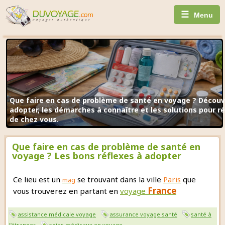
☰
Menu
Que faire en cas de problème de santé en voyage ? Découvr
adopter, les démarches à connaître et les solutions pour 
de chez vous.
Que faire en cas de problème de santé en
voyage ? Les bons réflexes à adopter
Ce lieu est un
se trouvant dans la ville
Paris
que
mag
France
vous trouverez en partant en
voyage
assistance médicale voyage
assurance voyage santé
santé à
l’étranger
soins médicaux en voyage