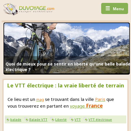
☰
Menu
Quoi de mieux pour se sentir en liberté qu'une belle balade
électrique ?
Le VTT électrique : la vraie liberté de terrain
Ce lieu est un
se trouvant dans la ville
Paris
que
mag
France
vous trouverez en partant en
voyage
balade
Balade VTT
Liberté
VTT
VTT électrique