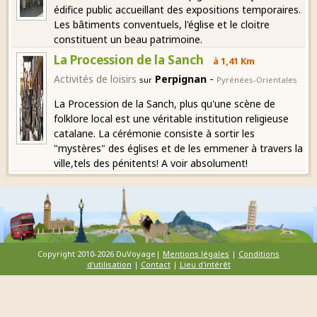
édifice public accueillant des expositions temporaires.
Les bâtiments conventuels, l'église et le cloitre
constituent un beau patrimoine.
La Procession de la Sanch
à 1,41 Km
-
Activités de loisirs
Perpignan
sur
Pyrénées-Orientales
La Procession de la Sanch, plus qu'une scène de
folklore local est une véritable institution religieuse
catalane. La cérémonie consiste à sortir les
"mystères" des églises et de les emmener à travers la
ville,tels des pénitents! A voir absolument!
Copyright 2010-2026 DuVoyage|
Mentions légales
|
Conditions
d'utilisation
|
Contact
|
Lieu d'intérêt