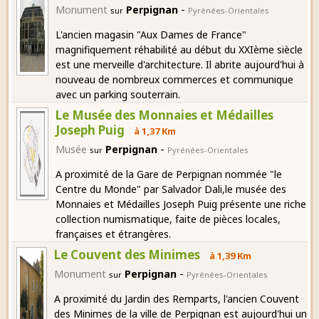
-
Monument
Perpignan
sur
Pyrénées-Orientales
L'ancien magasin "Aux Dames de France"
magnifiquement réhabilité au début du XXIème siècle
est une merveille d'architecture. Il abrite aujourd'hui à
nouveau de nombreux commerces et communique
avec un parking souterrain.
Le Musée des Monnaies et Médailles
Joseph Puig
à 1,37 Km
-
Musée
Perpignan
sur
Pyrénées-Orientales
A proximité de la Gare de Perpignan nommée "le
Centre du Monde" par Salvador Dali,le musée des
Monnaies et Médailles Joseph Puig présente une riche
collection numismatique, faite de pièces locales,
françaises et étrangères.
Le Couvent des Minimes
à 1,39 Km
-
Monument
Perpignan
sur
Pyrénées-Orientales
A proximité du Jardin des Remparts, l'ancien Couvent
des Minimes de la ville de Perpignan est aujourd'hui un