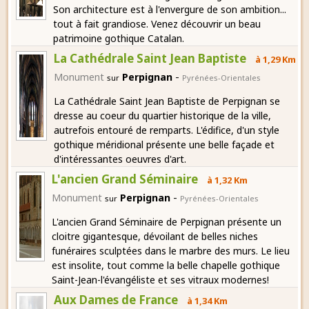
Son architecture est à l'envergure de son ambition...
tout à fait grandiose. Venez découvrir un beau
patrimoine gothique Catalan.
La Cathédrale Saint Jean Baptiste
à 1,29 Km
-
Monument
Perpignan
sur
Pyrénées-Orientales
La Cathédrale Saint Jean Baptiste de Perpignan se
dresse au coeur du quartier historique de la ville,
autrefois entouré de remparts. L'édifice, d'un style
gothique méridional présente une belle façade et
d'intéressantes oeuvres d'art.
L'ancien Grand Séminaire
à 1,32 Km
-
Monument
Perpignan
sur
Pyrénées-Orientales
L'ancien Grand Séminaire de Perpignan présente un
cloitre gigantesque, dévoilant de belles niches
funéraires sculptées dans le marbre des murs. Le lieu
est insolite, tout comme la belle chapelle gothique
Saint-Jean-l'évangéliste et ses vitraux modernes!
Aux Dames de France
à 1,34 Km