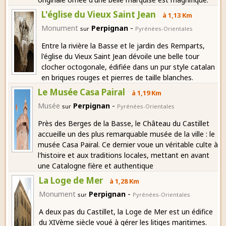
L'église du Vieux Saint Jean
à 1,13 Km
-
Monument
Perpignan
sur
Pyrénées-Orientales
Entre la rivière la Basse et le jardin des Remparts,
l'église du Vieux Saint Jean dévoile une belle tour
clocher octogonale, édifiée dans un pur style catalan
en briques rouges et pierres de taille blanches.
Le Musée Casa Pairal
à 1,19 Km
-
Musée
Perpignan
sur
Pyrénées-Orientales
Près des Berges de la Basse, le Château du Castillet
accueille un des plus remarquable musée de la ville : le
musée Casa Pairal. Ce dernier voue un véritable culte à
l'histoire et aux traditions locales, mettant en avant
une Catalogne fière et authentique
La Loge de Mer
à 1,28 Km
-
Monument
Perpignan
sur
Pyrénées-Orientales
A deux pas du Castillet, la Loge de Mer est un édifice
du XIVème siècle voué à gérer les litiges maritimes.