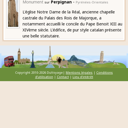
-
Monument
Perpignan
sur
Pyrénées-Orientales
L'église Notre Dame de la Réal, ancienne chapelle
castrale du Palais des Rois de Majorque, a
notamment accueilli le concile du Pape Benoit XIII au
XIVème siècle. L'édifice, de pur style catalan présente
une belle statutaire.
Copyright 2010-2026 DuVoyage|
Mentions légales
|
Conditions
d'utilisation
|
Contact
|
Lieu d'intérêt