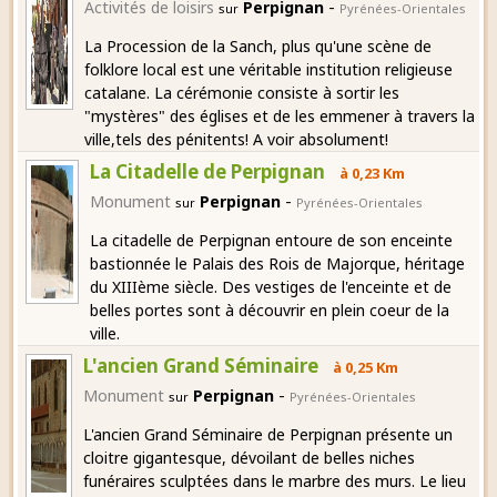
-
Activités de loisirs
Perpignan
sur
Pyrénées-Orientales
La Procession de la Sanch, plus qu'une scène de
folklore local est une véritable institution religieuse
catalane. La cérémonie consiste à sortir les
"mystères" des églises et de les emmener à travers la
ville,tels des pénitents! A voir absolument!
La Citadelle de Perpignan
à 0,23 Km
-
Monument
Perpignan
sur
Pyrénées-Orientales
La citadelle de Perpignan entoure de son enceinte
bastionnée le Palais des Rois de Majorque, héritage
du XIIIème siècle. Des vestiges de l'enceinte et de
belles portes sont à découvrir en plein coeur de la
ville.
L'ancien Grand Séminaire
à 0,25 Km
-
Monument
Perpignan
sur
Pyrénées-Orientales
L'ancien Grand Séminaire de Perpignan présente un
cloitre gigantesque, dévoilant de belles niches
funéraires sculptées dans le marbre des murs. Le lieu