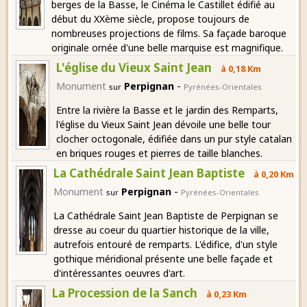
berges de la Basse, le Cinéma le Castillet édifié au
début du XXème siècle, propose toujours de
nombreuses projections de films. Sa façade baroque
originale ornée d'une belle marquise est magnifique.
L'église du Vieux Saint Jean
à 0,18 Km
-
Monument
Perpignan
sur
Pyrénées-Orientales
Entre la rivière la Basse et le jardin des Remparts,
l'église du Vieux Saint Jean dévoile une belle tour
clocher octogonale, édifiée dans un pur style catalan
en briques rouges et pierres de taille blanches.
La Cathédrale Saint Jean Baptiste
à 0,20 Km
-
Monument
Perpignan
sur
Pyrénées-Orientales
La Cathédrale Saint Jean Baptiste de Perpignan se
dresse au coeur du quartier historique de la ville,
autrefois entouré de remparts. L'édifice, d'un style
gothique méridional présente une belle façade et
d'intéressantes oeuvres d'art.
La Procession de la Sanch
à 0,23 Km