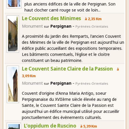
plus anciens édifices de la ville de Perpignan. Son
haut clocher carré rouge se voit de loin...
Le Couvent des Minimes
à 2,35 Km
-
Monument
Perpignan
sur
Pyrénées-Orientales
A proximité du Jardin des Remparts, l'ancien Couvent
des Minimes de la ville de Perpignan est aujourd'hui un
édifice public accueillant des expositions temporaires.
Les bâtiments conventuels, l'église et le cloitre
constituent un beau patrimoine.
Le Couvent Sainte Claire de la Passion
à
3,09 Km
-
Monument
Perpignan
sur
Pyrénées-Orientales
Couvent d'origine d'Anna Maria Antigo, soeur
Perpignanaise du XVIIème siècle élevée au rang de
Sainte, le Couvent Sainte Claire de la Passion est
aujourd'hui un édifice municipal utilisé pour accueillir
ponctuellement des évènements culturels.
L'oppidum de Ruscino
à 5,39 Km