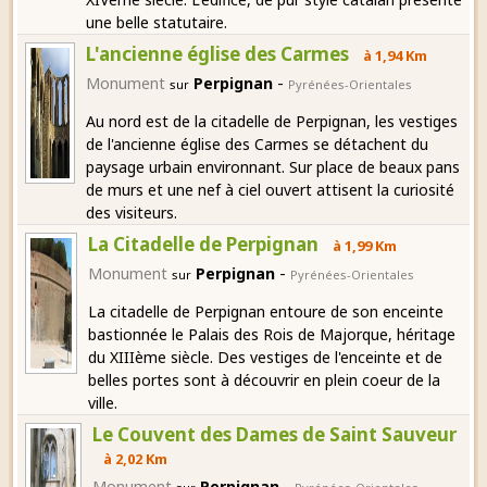
une belle statutaire.
L'ancienne église des Carmes
à 1,94 Km
-
Monument
Perpignan
sur
Pyrénées-Orientales
Au nord est de la citadelle de Perpignan, les vestiges
de l'ancienne église des Carmes se détachent du
paysage urbain environnant. Sur place de beaux pans
de murs et une nef à ciel ouvert attisent la curiosité
des visiteurs.
La Citadelle de Perpignan
à 1,99 Km
-
Monument
Perpignan
sur
Pyrénées-Orientales
La citadelle de Perpignan entoure de son enceinte
bastionnée le Palais des Rois de Majorque, héritage
du XIIIème siècle. Des vestiges de l'enceinte et de
belles portes sont à découvrir en plein coeur de la
ville.
Le Couvent des Dames de Saint Sauveur
à 2,02 Km
-
Monument
Perpignan