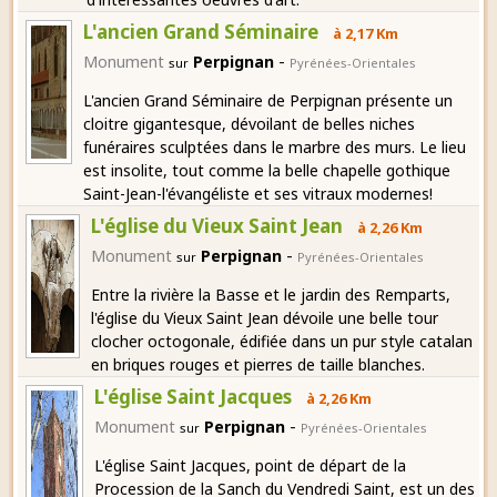
L'ancien Grand Séminaire
à 2,17 Km
-
Monument
Perpignan
sur
Pyrénées-Orientales
L'ancien Grand Séminaire de Perpignan présente un
cloitre gigantesque, dévoilant de belles niches
funéraires sculptées dans le marbre des murs. Le lieu
est insolite, tout comme la belle chapelle gothique
Saint-Jean-l'évangéliste et ses vitraux modernes!
L'église du Vieux Saint Jean
à 2,26 Km
-
Monument
Perpignan
sur
Pyrénées-Orientales
Entre la rivière la Basse et le jardin des Remparts,
l'église du Vieux Saint Jean dévoile une belle tour
clocher octogonale, édifiée dans un pur style catalan
en briques rouges et pierres de taille blanches.
L'église Saint Jacques
à 2,26 Km
-
Monument
Perpignan
sur
Pyrénées-Orientales
L'église Saint Jacques, point de départ de la
Procession de la Sanch du Vendredi Saint, est un des