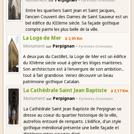
sur
Pyrénées-Orientales
Entre les quartiers Saint Jean et Saint Jacques,
l'ancien Couvent des Dames de Saint Sauveur est un
bel édifice du XIIIème siècle. Sa façade gothique
compte parmi les plus belle de la ville.
La Loge de Mer
à 2,05 Km
-
Monument
Perpignan
sur
Pyrénées-Orientales
A deux pas du Castillet, la Loge de Mer est un édifice
du XIVème siècle voué à gérer les litiges maritimes.
Son architecture est à l'envergure de son ambition...
tout à fait grandiose. Venez découvrir un beau
patrimoine gothique Catalan.
La Cathédrale Saint Jean Baptiste
à 2,17 Km
-
Monument
Perpignan
sur
Pyrénées-Orientales
La Cathédrale Saint Jean Baptiste de Perpignan se
dresse au coeur du quartier historique de la ville,
autrefois entouré de remparts. L'édifice, d'un style
gothique méridional présente une belle façade et
d'intéressantes oeuvres d'art.