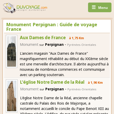
☰
Menu
Monument Perpignan : Guide de voyage
France
Aux Dames de France
à 1,75 Km
-
Monument
Perpignan
sur
Pyrénées-Orientales
L'ancien magasin "Aux Dames de France"
magnifiquement réhabilité au début du XXIème siècle
est une merveille d'architecture. Il abrite aujourd'hui à
nouveau de nombreux commerces et communique
avec un parking souterrain.
L'église Notre Dame de la Réal
à 1,90 Km
-
Monument
Perpignan
sur
Pyrénées-Orientales
L'église Notre Dame de la Réal, ancienne chapelle
castrale du Palais des Rois de Majorque, a
notamment accueilli le concile du Pape Benoit XIII au
XIVème siècle. L'édifice, de pur style catalan présente