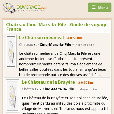
☰
Menu
Château Cinq-Mars-la-Pile : Guide de voyage
France
Le Château médiéval
à 0,50 Km
-
Château
Cinq-Mars-la-Pile
sur
Indre-et-Loire
Le château médiéval de Cinq Mars la Pile est une
ancienne forteresse féodale. Le site présente de
nombreux éléments défensifs, mais également de
belles salles voutées dans les tours, ainsi qu'un beau
lieu de promenade autour des douves asséchées.
Le Château de la Bruyère
à 0,50 Km
-
Château
Cinq-Mars-la-Pile
sur
Indre-et-Loire
Le Château de la Bruyère et son éolienne de Bollée,
quasiment perdu au milieu des bois à proximité du
village de Mazières en Touraine, nous est apparu tel
un improbable mirage.