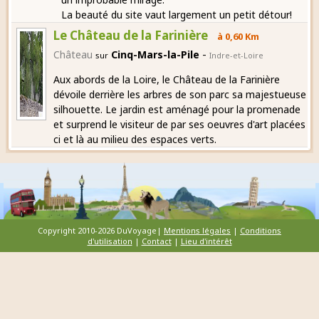
La beauté du site vaut largement un petit détour!
Le Château de la Farinière
à 0,60 Km
-
Château
Cinq-Mars-la-Pile
sur
Indre-et-Loire
Aux abords de la Loire, le Château de la Farinière
dévoile derrière les arbres de son parc sa majestueuse
silhouette. Le jardin est aménagé pour la promenade
et surprend le visiteur de par ses oeuvres d'art placées
ci et là au milieu des espaces verts.
Copyright 2010-2026 DuVoyage|
Mentions légales
|
Conditions
d'utilisation
|
Contact
|
Lieu d'intérêt