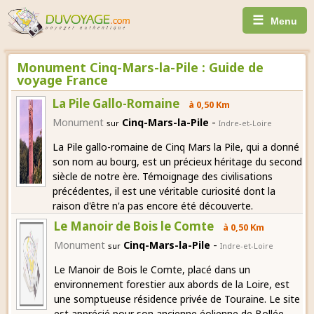
☰
Menu
Monument Cinq-Mars-la-Pile : Guide de
voyage France
La Pile Gallo-Romaine
à 0,50 Km
-
Monument
Cinq-Mars-la-Pile
sur
Indre-et-Loire
La Pile gallo-romaine de Cinq Mars la Pile, qui a donné
son nom au bourg, est un précieux héritage du second
siècle de notre ère. Témoignage des civilisations
précédentes, il est une véritable curiosité dont la
raison d'être n'a pas encore été découverte.
Le Manoir de Bois le Comte
à 0,50 Km
-
Monument
Cinq-Mars-la-Pile
sur
Indre-et-Loire
Le Manoir de Bois le Comte, placé dans un
environnement forestier aux abords de la Loire, est
une somptueuse résidence privée de Touraine. Le site
est apprécié pour son ancienne éolienne de Bollée,