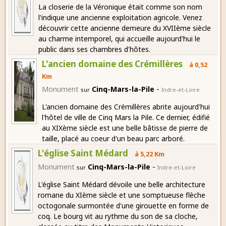
La closerie de la Véronique était comme son nom
l'indique une ancienne exploitation agricole. Venez
découvrir cette ancienne demeure du XVIIème siècle
au charme intemporel, qui accueille aujourd'hui le
public dans ses chambres d'hôtes.
L'ancien domaine des Crémillères
à 0,52
Km
-
Monument
Cinq-Mars-la-Pile
sur
Indre-et-Loire
L'ancien domaine des Crémillères abrite aujourd'hui
l'hôtel de ville de Cinq Mars la Pile. Ce dernier, édifié
au XIXème siècle est une belle bâtisse de pierre de
taille, placé au coeur d'un beau parc arboré.
L'église Saint Médard
à 5,22 Km
-
Monument
Cinq-Mars-la-Pile
sur
Indre-et-Loire
L'église Saint Médard dévoile une belle architecture
romane du XIème siècle et une somptueuse flèche
octogonale surmontée d'une girouette en forme de
coq. Le bourg vit au rythme du son de sa cloche,