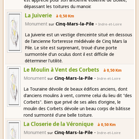
dépassant les toitures du manoir.
La Juiverie
à 0,50 Km
-
Monument
Cinq-Mars-la-Pile
sur
Indre-et-Loire
La Juiverie est un vestige d'enceinte situé en dessous
de l'ancienne forteresse médiévale de Cinq Mars la
Pile. Le site est surprenant, troué d'une porte
surmontée d'un oculus dont il est difficile de
déterminer l'utilité.
Le Moulin à Vent des Corbets
à 0,50 Km
-
Monument
Cinq-Mars-la-Pile
sur
Indre-et-Loire
La Touraine dévoile de beaux édifices anciens, dont
d'anciens moulins à vent, comme celui du lieu dit "des
Corbets". Bien que privé de ses ailes d'origine, le
moulin des Corbets dévoile un beau corps de bâtisse
rond surmonté d'une belle toiture.
La Closerie de la Véronique
à 0,50 Km
-
Monument
Cinq-Mars-la-Pile
sur
Indre-et-Loire