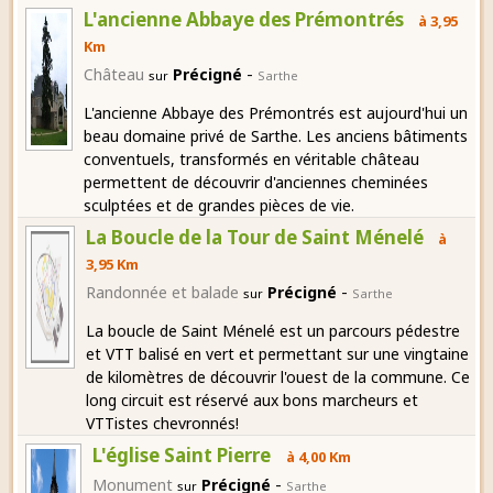
L'ancienne Abbaye des Prémontrés
à 3,95
Km
-
Château
Précigné
sur
Sarthe
L'ancienne Abbaye des Prémontrés est aujourd'hui un
beau domaine privé de Sarthe. Les anciens bâtiments
conventuels, transformés en véritable château
permettent de découvrir d'anciennes cheminées
sculptées et de grandes pièces de vie.
La Boucle de la Tour de Saint Ménelé
à
3,95 Km
-
Randonnée et balade
Précigné
sur
Sarthe
La boucle de Saint Ménelé est un parcours pédestre
et VTT balisé en vert et permettant sur une vingtaine
de kilomètres de découvrir l'ouest de la commune. Ce
long circuit est réservé aux bons marcheurs et
VTTistes chevronnés!
L'église Saint Pierre
à 4,00 Km
-
Monument
Précigné
sur
Sarthe