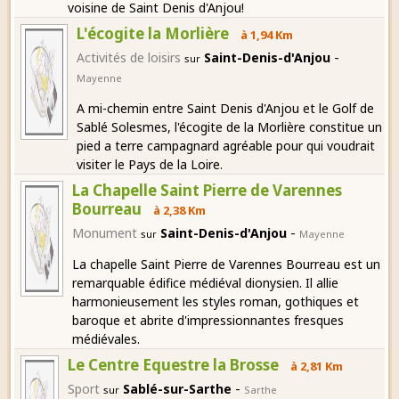
voisine de Saint Denis d'Anjou!
L'écogite la Morlière
à 1,94 Km
-
Activités de loisirs
Saint-Denis-d'Anjou
sur
Mayenne
A mi-chemin entre Saint Denis d'Anjou et le Golf de
Sablé Solesmes, l'écogite de la Morlière constitue un
pied a terre campagnard agréable pour qui voudrait
visiter le Pays de la Loire.
La Chapelle Saint Pierre de Varennes
Bourreau
à 2,38 Km
-
Monument
Saint-Denis-d'Anjou
sur
Mayenne
La chapelle Saint Pierre de Varennes Bourreau est un
remarquable édifice médiéval dionysien. Il allie
harmonieusement les styles roman, gothiques et
baroque et abrite d'impressionnantes fresques
médiévales.
Le Centre Equestre la Brosse
à 2,81 Km
-
Sport
Sablé-sur-Sarthe
sur
Sarthe