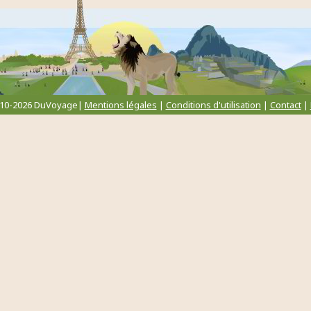
010-2026 DuVoyage|
Mentions légales
|
Conditions d'utilisation
|
Contact
|