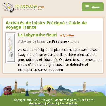
☰
Menu
Activités de loisirs Précigné : Guide de
voyage France
Le Labyrinthe fleuri
à 3,24 Km
-
Activités de loisirs
Précigné
sur
Sarthe
Au sud de Précigné, en pleine campagne Sarthoise, le
Labyrinthe fleuri est une belle jachère ponctuée de
jeux ludiques et éducatifs. On vient ici se promener au
milieu d'une nature grandiose, se détendre et
échapper au stress quotidien.
Copyright 2010-2026 DuVoyage|
Mentions légales
|
Conditions
d'utilisation
|
Contact
|
Lieu d'intérêt