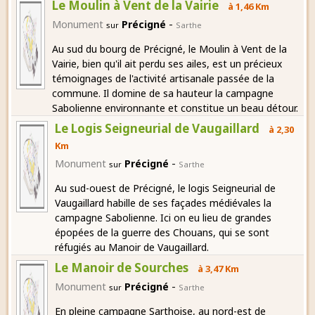
Le Moulin à Vent de la Vairie
à 1,46 Km
-
Monument
Précigné
sur
Sarthe
Au sud du bourg de Précigné, le Moulin à Vent de la
Vairie, bien qu'il ait perdu ses ailes, est un précieux
témoignages de l'activité artisanale passée de la
commune. Il domine de sa hauteur la campagne
Sabolienne environnante et constitue un beau détour.
Le Logis Seigneurial de Vaugaillard
à 2,30
Km
-
Monument
Précigné
sur
Sarthe
Au sud-ouest de Précigné, le logis Seigneurial de
Vaugaillard habille de ses façades médiévales la
campagne Sabolienne. Ici on eu lieu de grandes
épopées de la guerre des Chouans, qui se sont
réfugiés au Manoir de Vaugaillard.
Le Manoir de Sourches
à 3,47 Km
-
Monument
Précigné
sur
Sarthe
En pleine campagne Sarthoise, au nord-est de