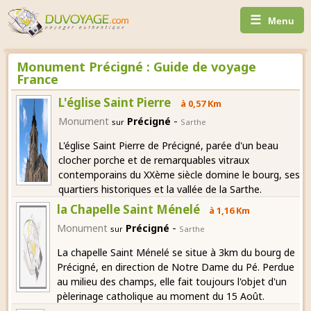
☰
Menu
Monument Précigné : Guide de voyage
France
L'église Saint Pierre
à 0,57 Km
-
Monument
Précigné
sur
Sarthe
L'église Saint Pierre de Précigné, parée d'un beau
clocher porche et de remarquables vitraux
contemporains du XXème siècle domine le bourg, ses
quartiers historiques et la vallée de la Sarthe.
la Chapelle Saint Ménelé
à 1,16 Km
-
Monument
Précigné
sur
Sarthe
La chapelle Saint Ménelé se situe à 3km du bourg de
Précigné, en direction de Notre Dame du Pé. Perdue
au milieu des champs, elle fait toujours l'objet d'un
pèlerinage catholique au moment du 15 Août.