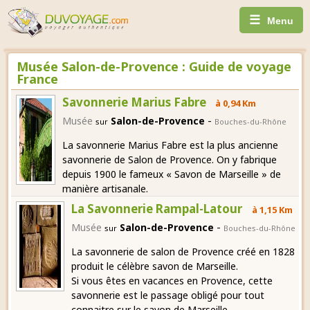
☰
Menu
Musée Salon-de-Provence : Guide de voyage
France
Savonnerie Marius Fabre
à 0,94 Km
-
Musée
Salon-de-Provence
sur
Bouches-du-Rhône
La savonnerie Marius Fabre est la plus ancienne
savonnerie de Salon de Provence. On y fabrique
depuis 1900 le fameux « Savon de Marseille » de
manière artisanale.
La Savonnerie Rampal-Latour
à 1,15 Km
-
Musée
Salon-de-Provence
sur
Bouches-du-Rhône
La savonnerie de salon de Provence créé en 1828
produit le célèbre savon de Marseille.
Si vous êtes en vacances en Provence, cette
savonnerie est le passage obligé pour tout
connaitre sur le savon de Marseille.