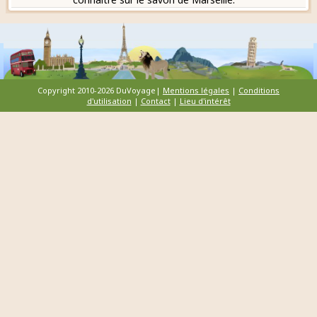
Copyright 2010-2026 DuVoyage|
Mentions légales
|
Conditions
d'utilisation
|
Contact
|
Lieu d'intérêt