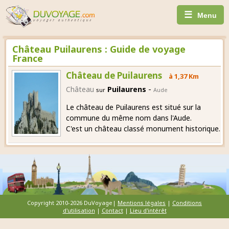
☰
Menu
Château Puilaurens : Guide de voyage
France
Château de Puilaurens
à 1,37 Km
-
Château
Puilaurens
sur
Aude
Le château de Puilaurens est situé sur la
commune du même nom dans l'Aude.
C'est un château classé monument historique.
Copyright 2010-2026 DuVoyage|
Mentions légales
|
Conditions
d'utilisation
|
Contact
|
Lieu d'intérêt