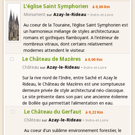
L'église Saint Symphorien
à 0,00 Km
-
Monument
Azay-le-Rideau
sur
Indre-et-Loire
Au coeur de la Touraine, l'église Saint Symphorien est
un harmonieux mélange de styles architecturaux
romans et gothiques flamboyant. A l'intérieur de
nombreux vitraux, dont certains relativement
modernes attendent le visiteur.
Le Château de Mazères
à 0,00 Km
-
Château
Azay-le-Rideau
sur
Indre-et-Loire
Sur la rive nord de l'Indre, entre Saché et Azay le
Rideau, le Château de Mazères est une somptueuse
demeure privée de style architectural néo-classique.
Le site présente dans son parc une ancienne éolienne
de Bollée qui permettait l'alimentation en eau.
Le Château du Gerfaut
à 0,22 Km
-
Château
Azay-le-Rideau
sur
Indre-et-Loire
Au coeur d'un sublime environnement forestier, le