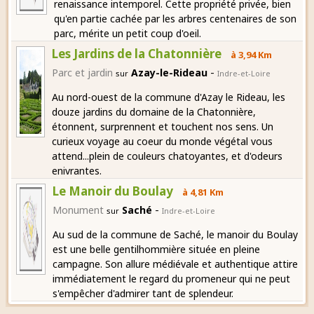
renaissance intemporel. Cette propriété privée, bien
qu'en partie cachée par les arbres centenaires de son
parc, mérite un petit coup d'oeil.
Les Jardins de la Chatonnière
à 3,94 Km
-
Parc et jardin
Azay-le-Rideau
sur
Indre-et-Loire
Au nord-ouest de la commune d'Azay le Rideau, les
douze jardins du domaine de la Chatonnière,
étonnent, surprennent et touchent nos sens. Un
curieux voyage au coeur du monde végétal vous
attend...plein de couleurs chatoyantes, et d'odeurs
enivrantes.
Le Manoir du Boulay
à 4,81 Km
-
Monument
Saché
sur
Indre-et-Loire
Au sud de la commune de Saché, le manoir du Boulay
est une belle gentilhommière située en pleine
campagne. Son allure médiévale et authentique attire
immédiatement le regard du promeneur qui ne peut
s'empêcher d'admirer tant de splendeur.