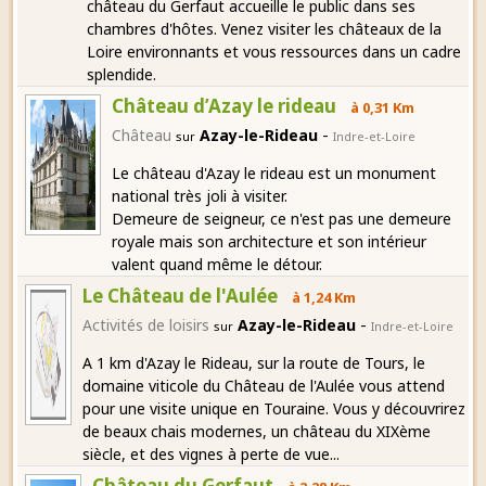
château du Gerfaut accueille le public dans ses
chambres d'hôtes. Venez visiter les châteaux de la
Loire environnants et vous ressources dans un cadre
splendide.
Château d’Azay le rideau
à 0,31 Km
-
Château
Azay-le-Rideau
sur
Indre-et-Loire
Le château d'Azay le rideau est un monument
national très joli à visiter.
Demeure de seigneur, ce n'est pas une demeure
royale mais son architecture et son intérieur
valent quand même le détour.
Le Château de l'Aulée
à 1,24 Km
-
Activités de loisirs
Azay-le-Rideau
sur
Indre-et-Loire
A 1 km d'Azay le Rideau, sur la route de Tours, le
domaine viticole du Château de l'Aulée vous attend
pour une visite unique en Touraine. Vous y découvrirez
de beaux chais modernes, un château du XIXème
siècle, et des vignes à perte de vue...
Château du Gerfaut