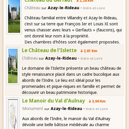
à 2,28 Km
-
Château
Azay-le-Rideau
sur
Indre-et-Loire
Château familial entre Villandry et Azay-le-Rideau,
c’est sur sa terre que François Ier et Louis XI sont
venus chasser avec leurs « Gerfauts » (faucons), qui
ont donné leur nom à la propriété.
Des chambres d'hôtes sont également proposées.
Le Château de l'Islette
à 2,61 Km
-
Château
Azay-le-Rideau
sur
Indre-et-Loire
Le domaine de l'Islette présente un beau château de
style renaissance placé dans un cadre bucolique aux
abords de l'Indre. Le lieu est idéal pour les
promenades et pique-niques en famille et permet de
découvrir un beau patrimoine historique.
Le Manoir du Val d'Aulnay
à 3,06 Km
-
Monument
Azay-le-Rideau
sur
Indre-et-Loire
Aux abords de l'Indre, le manoir du Val d'Aulnay
dévoile une belle bâtisse médiévale au charme