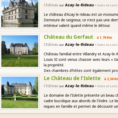
-
Château
Azay-le-Rideau
sur
Indre-et-Loire
Le château d'Azay le rideau est un monument 
Demeure de seigneur, ce n'est pas une dem
intérieur valent quand même le détour.
Château du Gerfaut
à 1,76 Km
-
Château
Azay-le-Rideau
sur
Indre-et-Loire
Château familial entre Villandry et Azay-le-R
Louis XI sont venus chasser avec leurs « G
la propriété.
Des chambres d'hôtes sont également pro
Le Château de l'Islette
à 2,56 K
-
Château
Azay-le-Rideau
sur
Indre-et-Loire
Le domaine de l'Islette présente un beau c
cadre bucolique aux abords de l'Indre. Le l
niques en famille et permet de découvrir u