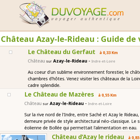
Château Azay-le-Rideau : Guide de
Le Château du Gerfaut
à 0,33 Km
-
Château
Azay-le-Rideau
sur
Indre-et-Loire
Au coeur d'un sublime environnement forestier, le châte
chambres d'hôtes. Venez visiter les châteaux de la Loi
cadre splendide.
Le Château de Mazères
à 0,55 Km
-
Château
Azay-le-Rideau
sur
Indre-et-Loire
Sur la rive nord de l'Indre, entre Saché et Azay le Ride
demeure privée de style architectural néo-classique. Le 
éolienne de Bollée qui permettait l'alimentation en eau.
Château d’Azay le rideau
à 0,8