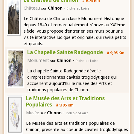
à 9,79 Km
-
Château
Chinon
sur
Indre-et-Loire
Le Château de Chinon classé Monument Historique
depuis 1840 et remarquablement rénové au XXIème
siècle, vous propose d'entrer en ses murs pour une
visite interactive ludique et originale, qui ravira petits
et grands.
La Chapelle Sainte Radegonde
à 9,95 Km
-
Monument
Chinon
sur
Indre-et-Loire
La chapelle Sainte Radegonde dévoile
d'impressionnantes cavités troglodytiques qui
accueillent aujourd'hui le musée des Arts et
traditions populaires de Chinon.
Le Musée des Arts et Traditions
Populaires
à 9,95 Km
-
Musée
Chinon
sur
Indre-et-Loire
Le Musée des arts et traditions populaires de
Chinon, présente au coeur de cavités troglodytiques