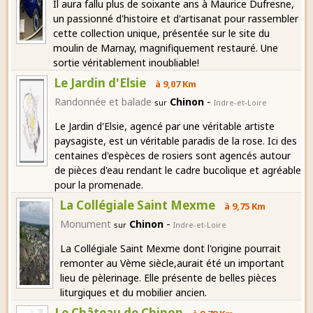
Il aura fallu plus de soixante ans à Maurice Dufresne,
un passionné d'histoire et d'artisanat pour rassembler
cette collection unique, présentée sur le site du
moulin de Marnay, magnifiquement restauré. Une
sortie véritablement inoubliable!
Le Jardin d'Elsie
à 9,07 Km
-
Randonnée et balade
Chinon
sur
Indre-et-Loire
Le Jardin d'Elsie, agencé par une véritable artiste
paysagiste, est un véritable paradis de la rose. Ici des
centaines d'espèces de rosiers sont agencés autour
de pièces d'eau rendant le cadre bucolique et agréable
pour la promenade.
La Collégiale Saint Mexme
à 9,75 Km
-
Monument
Chinon
sur
Indre-et-Loire
La Collégiale Saint Mexme dont l'origine pourrait
remonter au Vème siècle,aurait été un important
lieu de pèlerinage. Elle présente de belles pièces
liturgiques et du mobilier ancien.
Le Château de Chinon