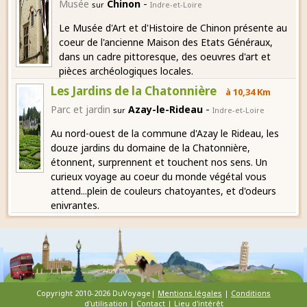
-
Musée
Chinon
sur
Indre-et-Loire
Le Musée d'Art et d'Histoire de Chinon présente au
coeur de l'ancienne Maison des Etats Généraux,
dans un cadre pittoresque, des oeuvres d'art et
pièces archéologiques locales.
Les Jardins de la Chatonnière
à 10,34 Km
-
Parc et jardin
Azay-le-Rideau
sur
Indre-et-Loire
Au nord-ouest de la commune d'Azay le Rideau, les
douze jardins du domaine de la Chatonnière,
étonnent, surprennent et touchent nos sens. Un
curieux voyage au coeur du monde végétal vous
attend...plein de couleurs chatoyantes, et d'odeurs
enivrantes.
Copyright 2010-2026 DuVoyage|
Mentions légales
|
Conditions
d'utilisation
|
Contact
|
Lieu d'intérêt