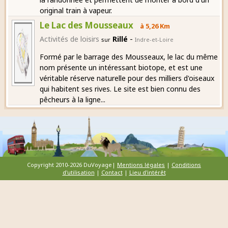
original train à vapeur.
Le Lac des Mousseaux
à 5,26 Km
-
Activités de loisirs
Rillé
sur
Indre-et-Loire
Formé par le barrage des Mousseaux, le lac du même
nom présente un intéressant biotope, et est une
véritable réserve naturelle pour des milliers d'oiseaux
qui habitent ses rives. Le site est bien connu des
pêcheurs à la ligne...
Copyright 2010-2026 DuVoyage|
Mentions légales
|
Conditions
d'utilisation
|
Contact
|
Lieu d'intérêt