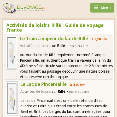
☰
Menu
Activités de loisirs Rillé : Guide de voyage
France
Le Train à vapeur du lac de Rillé
à 2,10 Km
-
Activités de loisirs
Rillé
sur
Indre-et-Loire
Autour du lac de Rillé, également nommé étang de
Pincemaille, un authentique train à vapeur de la fin du
XIXème siècle circule sur un parcours de 2.5 kilomètres
vous faisant au passage découvrir une nature boisée
et sa réserve ornithologique.
Le Lac de Pincemaille
à 4,02 Km
-
Activités de loisirs
Rillé
sur
Indre-et-Loire
Le lac de Pincemaille est une belle retenue d'eau
d'Indre et Loire qui s'étend entre les communes de
Breil et Rillé. Les berges du lac sont aménagées pour
la randonnée et permettent de monter à bord d'un