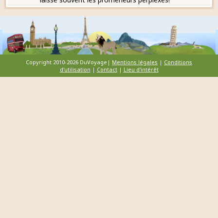
Copyright 2010-2026 DuVoyage|
Mentions légales
|
Conditions
d'utilisation
|
Contact
|
Lieu d'intérêt