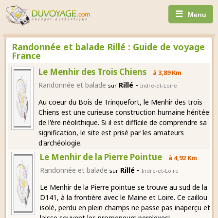
☰
Menu
Randonnée et balade Rillé : Guide de voyage
France
Le Menhir des Trois Chiens
à 3,89 Km
-
Randonnée et balade
Rillé
sur
Indre-et-Loire
Au coeur du Bois de Trinquefort, le Menhir des trois
Chiens est une curieuse construction humaine héritée
de l'ère néolithique. Si il est difficile de comprendre sa
signification, le site est prisé par les amateurs
d'archéologie.
Le Menhir de la Pierre Pointue
à 4,92 Km
-
Randonnée et balade
Rillé
sur
Indre-et-Loire
Le Menhir de la Pierre pointue se trouve au sud de la
D141, à la frontière avec le Maine et Loire. Ce caillou
isolé, perdu en plein champs ne passe pas inaperçu et
laisse souvent les promeneurs perplexes!