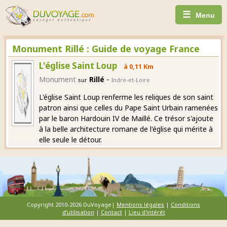
☰
Menu
Monument Rillé : Guide de voyage France
L'église Saint Loup
à 0,11 Km
-
Monument
Rillé
sur
Indre-et-Loire
L'église Saint Loup renferme les reliques de son saint
patron ainsi que celles du Pape Saint Urbain ramenées
par le baron Hardouin IV de Maillé. Ce trésor s'ajoute
à la belle architecture romane de l'église qui mérite à
elle seule le détour.
Copyright 2010-2026 DuVoyage|
Mentions légales
|
Conditions
d'utilisation
|
Contact
|
Lieu d'intérêt